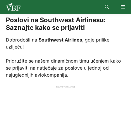
Skip
Me
to
content
Poslovi na Southwest Airlinesu:
Saznajte kako se prijaviti
Dobrodošli na
Southwest Airlines
, gdje prilike
uzlijeću!
Pridružite se našem dinamičnom timu učenjem kako
se prijaviti na natječaje za poslove u jednoj od
najuglednijih aviokompanija.
ADVERTISEMENT