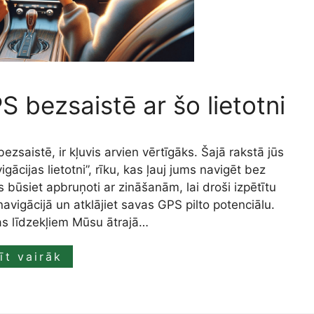
 bezsaistē ar šo lietotni
saistē, ir kļuvis arvien vērtīgāks. Šajā rakstā jūs
vigācijas lietotni”, rīku, kas ļauj jums navigēt bez
 būsiet apbruņoti ar zināšanām, lai droši izpētītu
navigācijā un atklājiet savas GPS pilto potenciālu.
as līdzekļiem Mūsu ātrajā…
īt vairāk