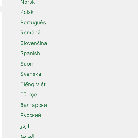
Norsk
Polski
Português
Română
Slovenčina
Spanish
Suomi
Svenska
Tiếng Việt
Türkçe
български
Русский
اردو
العربية