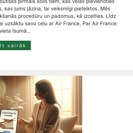
būtisks pirmais solis tiem, kas vēlas pievienoties
ts, kas jums jāzina, lai veiksmīgi pieteiktos. Mēs
kšanās procedūru un padomus, kā izcelties. Līdz
i uzsāktu savu ceļu ar Air France. Par Air France:
vieta īsumā…
īt vairāk