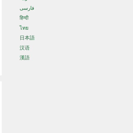
فارسی
हिन्दी
ไทย
日本語
汉语
漢語