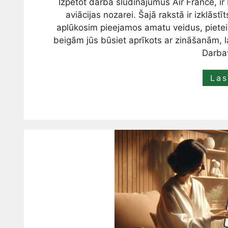
Izpētot darba sludinājumus Air France, ir 
aviācijas nozarei. Šajā rakstā ir izklāstī
aplūkosim pieejamos amatu veidus, pietei
beigām jūs būsiet aprīkots ar zināšanām, la
Darba
Las