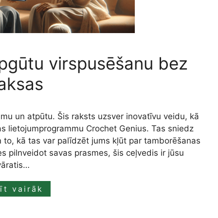
i apgūtu virspusēšanu bez
aksas
mu un atpūtu. Šis raksts uzsver inovatīvu veidu, kā
as lietojumprogrammu Crochet Genius. Tas sniedz
n to, kā tas var palīdzēt jums kļūt par tamborēšanas
es pilnveidot savas prasmes, šis ceļvedis ir jūsu
vāratis…
īt vairāk