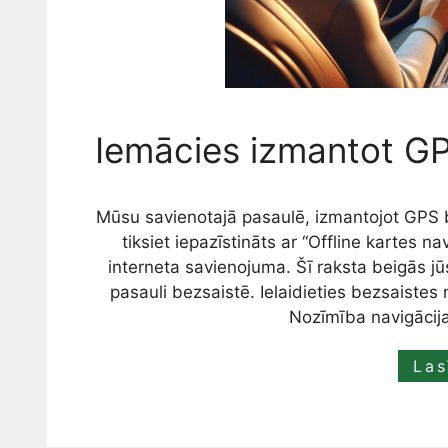
Iemācies izmantot GPS
Mūsu savienotajā pasaulē, izmantojot GPS bez
tiksiet iepazīstināts ar “Offline kartes na
interneta savienojuma. Šī raksta beigās jūs
pasauli bezsaistē. Ielaidieties bezsaistes 
Nozīmība navigācij
Las