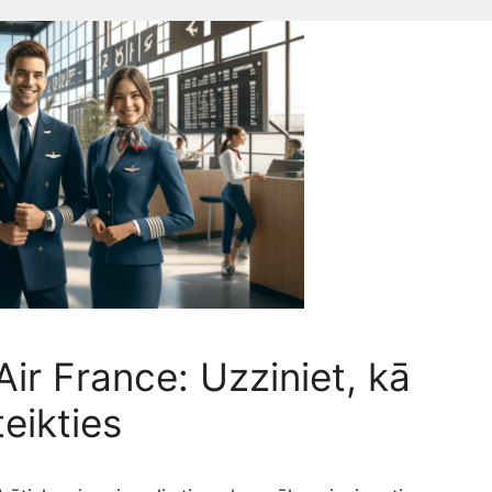
ir France: Uzziniet, kā
teikties