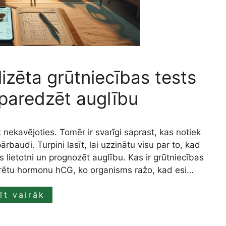
lizēta grūtniecības tests
 paredzēt auglību
 nekavējoties. Tomēr ir svarīgi saprast, kas notiek
pārbaudi. Turpini lasīt, lai uzzinātu visu par to, kad
 lietotni un prognozēt auglību. Kas ir grūtniecības
krētu hormonu hCG, ko organisms ražo, kad esi…
īt vairāk