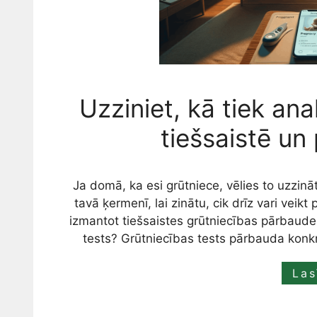
Uzziniet, kā tiek ana
tiešsaistē un
Ja domā, ka esi grūtniece, vēlies to uzzināt
tavā ķermenī, lai zinātu, cik drīz vari veikt 
izmantot tiešsaistes grūtniecības pārbaudes
tests? Grūtniecības tests pārbauda kon
Las