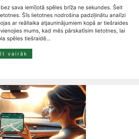
kt bez sava iemīļotā spēles brīža ne sekundes. Šeit
etotnes. Šīs lietotnes nodrošina padziļinātu analīzi
jas ar reāllaika atjauninājumiem kopā ar tiešraides
evienojies mums, kad mēs pārskatīsim lietotnes, lai
ola spēles tiešraidē…
īt vairāk