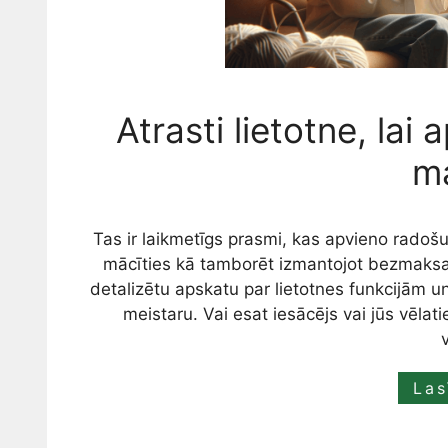
Atrasti lietotne, la
m
Tas ir laikmetīgs prasmi, kas apvieno radošu
mācīties kā tamborēt izmantojot bezmaks
detalizētu apskatu par lietotnes funkcijām u
meistaru. Vai esat iesācējs vai jūs vēlati
Las