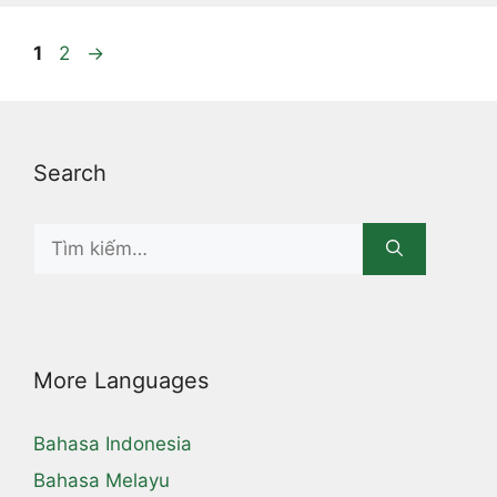
Page
Page
1
2
→
Search
Search
for:
More Languages
Bahasa Indonesia
Bahasa Melayu