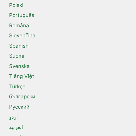
Polski
Português
Română
Slovenčina
Spanish
Suomi
Svenska
Tiếng Việt
Türkçe
български
Русский
اردو
العربية