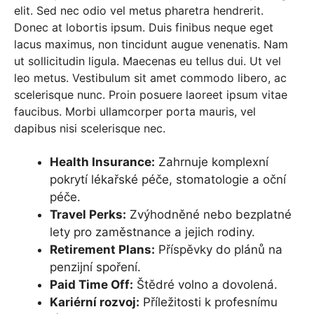
elit. Sed nec odio vel metus pharetra hendrerit.
Donec at lobortis ipsum. Duis finibus neque eget
lacus maximus, non tincidunt augue venenatis. Nam
ut sollicitudin ligula. Maecenas eu tellus dui. Ut vel
leo metus. Vestibulum sit amet commodo libero, ac
scelerisque nunc. Proin posuere laoreet ipsum vitae
faucibus. Morbi ullamcorper porta mauris, vel
dapibus nisi scelerisque nec.
Health Insurance:
Zahrnuje komplexní
pokrytí lékařské péče, stomatologie a oční
péče.
Travel Perks:
Zvýhodněné nebo bezplatné
lety pro zaměstnance a jejich rodiny.
Retirement Plans:
Příspěvky do plánů na
penzijní spoření.
Paid Time Off:
Štědré volno a dovolená.
Kariérní rozvoj:
Příležitosti k profesnímu