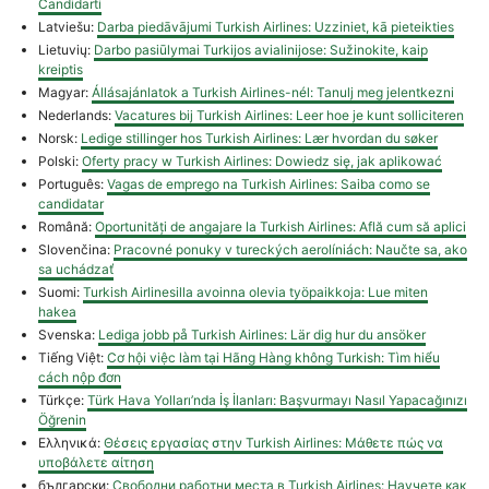
Candidarti
Latviešu:
Darba piedāvājumi Turkish Airlines: Uzziniet, kā pieteikties
Lietuvių:
Darbo pasiūlymai Turkijos avialinijose: Sužinokite, kaip
kreiptis
Magyar:
Állásajánlatok a Turkish Airlines-nél: Tanulj meg jelentkezni
Nederlands:
Vacatures bij Turkish Airlines: Leer hoe je kunt solliciteren
Norsk:
Ledige stillinger hos Turkish Airlines: Lær hvordan du søker
Polski:
Oferty pracy w Turkish Airlines: Dowiedz się, jak aplikować
Português:
Vagas de emprego na Turkish Airlines: Saiba como se
candidatar
Română:
Oportunități de angajare la Turkish Airlines: Află cum să aplici
Slovenčina:
Pracovné ponuky v tureckých aerolíniách: Naučte sa, ako
sa uchádzať
Suomi:
Turkish Airlinesilla avoinna olevia työpaikkoja: Lue miten
hakea
Svenska:
Lediga jobb på Turkish Airlines: Lär dig hur du ansöker
Tiếng Việt:
Cơ hội việc làm tại Hãng Hàng không Turkish: Tìm hiểu
cách nộp đơn
Türkçe:
Türk Hava Yolları’nda İş İlanları: Başvurmayı Nasıl Yapacağınızı
Öğrenin
Ελληνικά:
Θέσεις εργασίας στην Turkish Airlines: Μάθετε πώς να
υποβάλετε αίτηση
български:
Свободни работни места в Turkish Airlines: Научете как