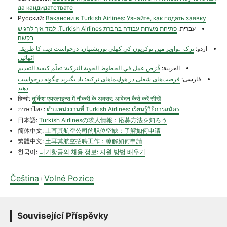
да кандидатствате
Русский:
Вакансии в Turkish Airlines: Узнайте, как подать заявку
עברית:
פתיחת משרות עבודה בחברת Turkish Airlines: למד איך להגיש
בקשה
اردو:
ترک ہواویز میں نوکریوں کی کھلی پوزیشنیاں: درخواست دینے کا طریقہ
اٹھائیں
العربية:
فُرَص عمل في الخطوط الجوية التركية: تعلّم كيفية التقديم
فارسی:
فرصت‌های شغلی در هواپیماهای ترکیه: یاد بگیرید چگونه درخواست
دهید
हिन्दी:
तुर्किश एयरलाइन्स में नौकरी के अवसर: आवेदन कैसे करें सीखें
ภาษาไทย:
ตำแหน่งงานที่ Turkish Airlines: เรียนรู้วิธีการสมัคร
日本語:
Turkish Airlinesの求人情報：応募方法を知ろう
简体中文:
土耳其航空公司的职位空缺：了解如何申请
繁體中文:
土耳其航空招聘工作：瞭解如何申請
한국어:
터키항공의 채용 정보: 지원 방법 배우기
Čeština
Volné Pozice
›
Související Příspěvky