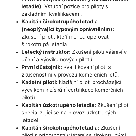
letadle):
Vstupní pozice pro piloty s
základními kvalifikacemi.
Kapitán širokotrupého letadla
(neoplývající typovým oprávněním):
Zkušení piloti, kteří mohou operovat
širokotrupá letadla.
Letecký instruktor:
Zkušení piloti vášniví v
učení a výcviku nových pilotů.
První důstojník:
Kvalifikovaní piloti s
zkušenostmi v provozu komerčních letů.
Kadetní piloti:
Nadějní piloti procházející
výcvikem k získání certifikace komerčních
pilotů.
Kapitán úzkotrupého letadla:
Zkušení piloti
specializující se na provoz úzkotrupých
letadel.
Kapitán širokotrupého letadla:
Zkušení
piloti s odborností v létání se širokotrupými