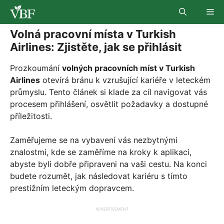
Skip
Me
to
content
Volná pracovní místa v Turkish
Airlines: Zjistěte, jak se přihlásit
Prozkoumání
volných pracovních míst v Turkish
Airlines
otevírá bránu k vzrušující kariéře v leteckém
průmyslu. Tento článek si klade za cíl navigovat vás
procesem přihlášení, osvětlit požadavky a dostupné
příležitosti.
Zaměřujeme se na vybavení vás nezbytnými
znalostmi, kde se zaměříme na kroky k aplikaci,
abyste byli dobře připraveni na vaši cestu. Na konci
budete rozumět, jak následovat kariéru s tímto
prestižním leteckým dopravcem.
ADVERTISEMENT