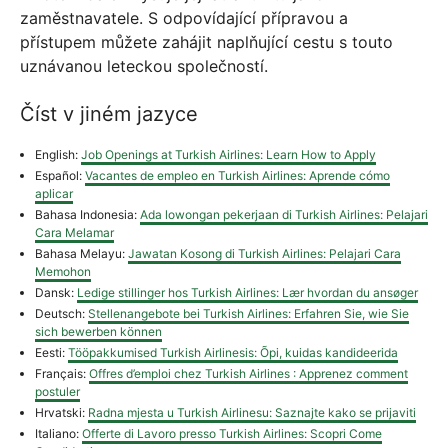
zaměstnavatele. S odpovídající přípravou a
přístupem můžete zahájit naplňující cestu s touto
uznávanou leteckou společností.
Číst v jiném jazyce
English:
Job Openings at Turkish Airlines: Learn How to Apply
Español:
Vacantes de empleo en Turkish Airlines: Aprende cómo
aplicar
Bahasa Indonesia:
Ada lowongan pekerjaan di Turkish Airlines: Pelajari
Cara Melamar
Bahasa Melayu:
Jawatan Kosong di Turkish Airlines: Pelajari Cara
Memohon
Dansk:
Ledige stillinger hos Turkish Airlines: Lær hvordan du ansøger
Deutsch:
Stellenangebote bei Turkish Airlines: Erfahren Sie, wie Sie
sich bewerben können
Eesti:
Tööpakkumised Turkish Airlinesis: Õpi, kuidas kandideerida
Français:
Offres d’emploi chez Turkish Airlines : Apprenez comment
postuler
Hrvatski:
Radna mjesta u Turkish Airlinesu: Saznajte kako se prijaviti
Italiano:
Offerte di Lavoro presso Turkish Airlines: Scopri Come