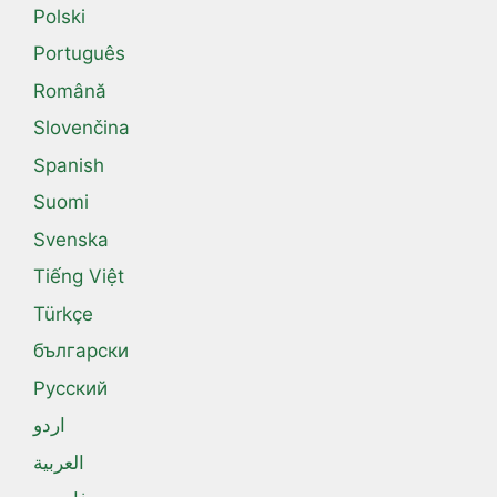
Polski
Português
Română
Slovenčina
Spanish
Suomi
Svenska
Tiếng Việt
Türkçe
български
Русский
اردو
العربية