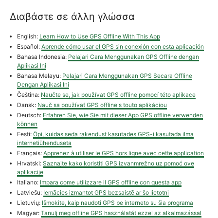
Διαβάστε σε άλλη γλώσσα
English:
Learn How to Use GPS Offline With This App
Español:
Aprende cómo usar el GPS sin conexión con esta aplicación
Bahasa Indonesia:
Pelajari Cara Menggunakan GPS Offline dengan
Aplikasi Ini
Bahasa Melayu:
Pelajari Cara Menggunakan GPS Secara Offline
Dengan Aplikasi Ini
Čeština:
Naučte se, jak používat GPS offline pomocí této aplikace
Dansk:
Nauč sa používať GPS offline s touto aplikáciou
Deutsch:
Erfahren Sie, wie Sie mit dieser App GPS offline verwenden
können
Eesti:
Õpi, kuidas seda rakendust kasutades GPS-i kasutada ilma
internetiühenduseta
Français:
Apprenez à utiliser le GPS hors ligne avec cette application
Hrvatski:
Saznajte kako koristiti GPS izvanmrežno uz pomoć ove
aplikacije
Italiano:
Impara come utilizzare il GPS offline con questa app
Latviešu:
Iemācies izmantot GPS bezsaistē ar šo lietotni
Lietuvių:
Išmokite, kaip naudoti GPS be interneto su šia programa
Magyar:
Tanulj meg offline GPS használatát ezzel az alkalmazással