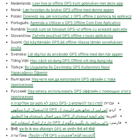
Nederlands:
Leer hoe je offline GPS kunt gebruiken met deze app
Norsk:
Lær hvordan du bruker GPS offline med denne appen
Polski:
Dowiedz się, jak korzystać z GPS offline z pomocą tej aplikacji
Português:
Aprenda a Utilizar o GPS Offline Com Este Aplicativo
Română:
Învață cum să folosești GPS-ul offline cu această aplicație
Slovenčina:
Začnite používať GPS offline s touto aplikáciou
Suomi:
Opi käyttämään GPS:ää offline-tilassa tämän sovelluksen
avulla
Svenska:
Lär dig hur du använder GPS offline med den här appen
Tiếng Việt:
Học cách sử dụng GPS Offline với ứng dụng này
Türkçe:
Bu Uygulama İle Çevrimdışı GPS Kullanımını Nasıl
Yapacağınızı Öğrenin
български:
Научете как да използвате GPS офлайн с това
приложение
Русский:
Научитесь использовать GPS оффлайн с помощью этого
приложения
עברית:
למדו כיצד להשתמש ב-GPS במצב לא מקוון עם אפליקציה זו
اردو:
اس ایپ کے ساتھ بغیر انٹرنیٹ کے GPS کا استعمال کرنا سیکھیں
العربية:
تعلم كيفية استخدام ال GPS بدون اتصال باستخدام هذا التطبيق
فارسی:
با این برنامه، یاد بگیرید چگونه از GPS خارج از اتصال استفاده کنید
हिन्दी:
इस ऐप के साथ ऑफ़लाइन GPS का उपयोग कैसे करें सीखें
ภาษาไทย:
เรียนรู้การใช้ GPS แบบออฟไลน์ด้วยแอปนี้