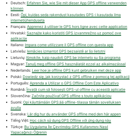
Deutsch:
Erfahren Sie, wie Sie mit dieser App GPS offline verwenden
können
Eesti:
Õpi, kuidas seda rakendust kasutades GPS-i kasutada ilma
internetiühenduseta
Français:
Apprenez à utiliser le GPS hors ligne avec cette application
Hrvatski:
Saznajte kako koristiti GPS izvanmrežno uz pomoć ove
aplikacije
Italiano:
Impara come utilizzare il GPS offline con questa app
Latviešu:
Iemācies izmantot GPS bezsaistē ar šo lietotni
Lietuvių:
Išmokite, kaip naudoti GPS be interneto su šia programa
Magyar:
Tanulj meg offline GPS használatát ezzel az alkalmazással
Nederlands:
Leer hoe je offline GPS kunt gebruiken met deze app
Polski:
Dowiedz się, jak korzystać z GPS offline z pomocą tej aplikacji
Português:
Aprenda a Utilizar o GPS Offline Com Este Aplicativo
Română:
Învață cum să folosești GPS-ul offline cu această aplicație
Slovenčina:
Začnite používať GPS offline s touto aplikáciou
Suomi:
Opi käyttämään GPS:ää offline-tilassa tämän sovelluksen
avulla
Svenska:
Lär dig hur du använder GPS offline med den här appen
Tiếng Việt:
Học cách sử dụng GPS Offline với ứng dụng này
Türkçe:
Bu Uygulama İle Çevrimdışı GPS Kullanımını Nasıl
Yapacağınızı Öğrenin