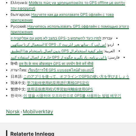
Ελληνικά:
Μάθετε πώς να χρησιμοποιείτε το GPS offline με αυτήν
την εφαρμογή
български:
Научете как да използвате GPS офлайн с това
приложение
Русский:
Научитесь использовать GPS оффлайн с помощью этого
приложения
עברית:
למדו כיצד להשתמש ב-GPS במצב לא מקוון עם אפליקציה זו
اردو:
اس ایپ کے ساتھ بغیر انٹرنیٹ کے GPS کا استعمال کرنا سیکھیں
العربية:
تعلم كيفية استخدام ال GPS بدون اتصال باستخدام هذا التطبيق
فارسی:
با این برنامه، یاد بگیرید چگونه از GPS خارج از اتصال استفاده کنید
हिन्दी:
इस ऐप के साथ ऑफ़लाइन GPS का उपयोग कैसे करें सीखें
ภาษาไทย:
เรียนรู้การใช้ GPS แบบออฟไลน์ด้วยแอปนี้
日本語:
このアプリを使って、オフラインでGPSの使い方を学びましょう
简体中文:
学习如何使用此应用进行离线GPS定位
繁體中文:
使用這個應用程式學習如何離線使用GPS
한국어:
이 앱을 사용하여 오프라인으로 GPS를 사용하는 방법 배우기
Norsk
Mobilverktøy
›
Relaterte Innlegg