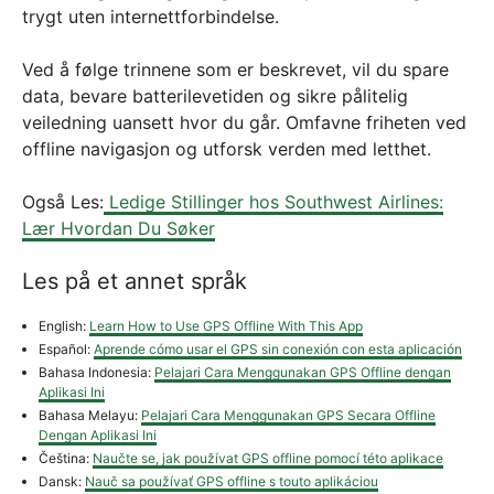
trygt uten internettforbindelse.
Ved å følge trinnene som er beskrevet, vil du spare
data, bevare batterilevetiden og sikre pålitelig
veiledning uansett hvor du går. Omfavne friheten ved
offline navigasjon og utforsk verden med letthet.
Også Les:
Ledige Stillinger hos Southwest Airlines:
Lær Hvordan Du Søker
Les på et annet språk
English:
Learn How to Use GPS Offline With This App
Español:
Aprende cómo usar el GPS sin conexión con esta aplicación
Bahasa Indonesia:
Pelajari Cara Menggunakan GPS Offline dengan
Aplikasi Ini
Bahasa Melayu:
Pelajari Cara Menggunakan GPS Secara Offline
Dengan Aplikasi Ini
Čeština:
Naučte se, jak používat GPS offline pomocí této aplikace
Dansk:
Nauč sa používať GPS offline s touto aplikáciou