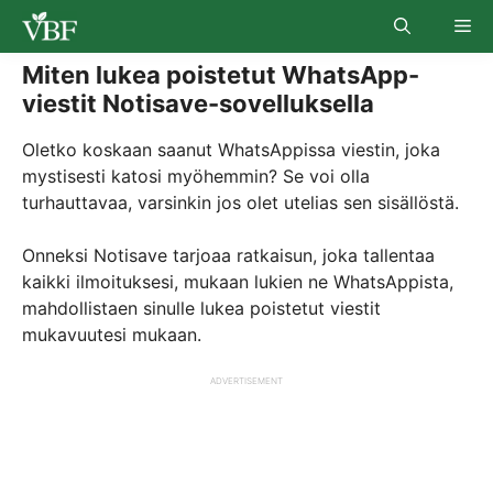
Skip
Me
to
content
Miten lukea poistetut WhatsApp-
viestit Notisave-sovelluksella
Oletko koskaan saanut WhatsAppissa viestin, joka
mystisesti katosi myöhemmin? Se voi olla
turhauttavaa, varsinkin jos olet utelias sen sisällöstä.
Onneksi Notisave tarjoaa ratkaisun, joka tallentaa
kaikki ilmoituksesi, mukaan lukien ne WhatsAppista,
mahdollistaen sinulle lukea poistetut viestit
mukavuutesi mukaan.
ADVERTISEMENT