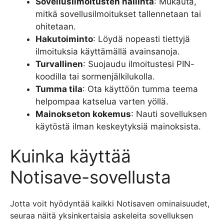
Sovellusilmoitusten hallinta
: Mukauta,
mitkä sovellusilmoitukset tallennetaan tai
ohitetaan.
Hakutoiminto
: Löydä nopeasti tiettyjä
ilmoituksia käyttämällä avainsanoja.
Turvallinen
: Suojaudu ilmoitustesi PIN-
koodilla tai sormenjälkilukolla.
Tumma tila
: Ota käyttöön tumma teema
helpompaa katselua varten yöllä.
Mainokseton kokemus
: Nauti sovelluksen
käytöstä ilman keskeytyksiä mainoksista.
Kuinka käyttää
Notisave-sovellusta
Jotta voit hyödyntää kaikki Notisaven ominaisuudet,
seuraa näitä yksinkertaisia askeleita sovelluksen