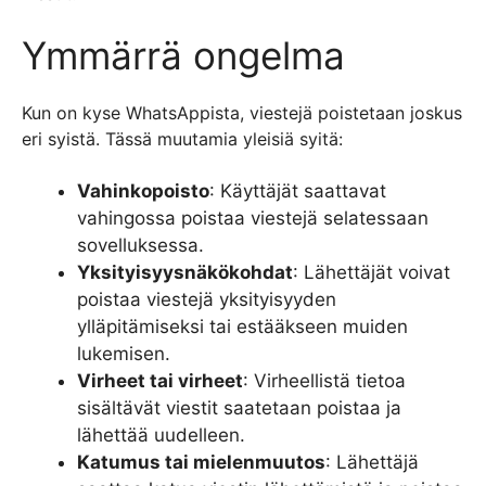
Ymmärrä ongelma
Kun on kyse WhatsAppista, viestejä poistetaan joskus
eri syistä. Tässä muutamia yleisiä syitä:
Vahinkopoisto
: Käyttäjät saattavat
vahingossa poistaa viestejä selatessaan
sovelluksessa.
Yksityisyysnäkökohdat
: Lähettäjät voivat
poistaa viestejä yksityisyyden
ylläpitämiseksi tai estääkseen muiden
lukemisen.
Virheet tai virheet
: Virheellistä tietoa
sisältävät viestit saatetaan poistaa ja
lähettää uudelleen.
Katumus tai mielenmuutos
: Lähettäjä