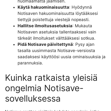
huomaamatta jäämisen.
Käytä hakuominaisuutta
: Hyödynnä
Notisaven hakuominaisuutta löytääksesi
tiettyjä poistettuja viestejä nopeasti.
Hallitse ilmoitusasetuksia
: Mukauta
Notisaven asetuksia tallentaaksesi vain
tärkeät ilmoitukset välttääksesi sotkua.
Pidä Notisave päivitettynä
: Pysy ajan
tasalla uusimmasta Notisave-versiosta
saadaksesi käyttöösi uusia ominaisuuksia ja
parannuksia.
Kuinka ratkaista yleisiä
ongelmia Notisave-
sovelluksessa