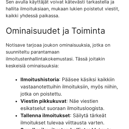
Sen avulla käyttäjät voivat kätevästi tarkastella ja
hallita ilmoituksiaan, mukaan lukien poistetut viestit,
kaikki yhdessä paikassa.
Ominaisuudet ja Toiminta
Notisave tarjoaa joukon ominaisuuksia, jotka on
suunniteltu parantamaan
ilmoitustenhallintakokemustasi. Tässä joitakin
keskeisiä ominaisuuksia:
Ilmoitushistoria
: Pääsee käsiksi kaikkiin
vastaanotettuihin ilmoituksiin, myös niihin,
jotka on poistettu.
Viestin pikkukuvat
: Näe viestien
esikatselut suoraan ilmoitusloogista.
Tallenna ilmoitukset
: Säilytä tärkeät
ilmoitukset tulevaa viittausta varten.