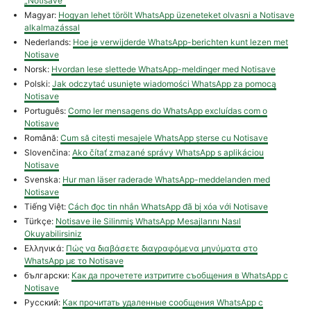
„Notisave“
Magyar:
Hogyan lehet törölt WhatsApp üzeneteket olvasni a Notisave
alkalmazással
Nederlands:
Hoe je verwijderde WhatsApp-berichten kunt lezen met
Notisave
Norsk:
Hvordan lese slettede WhatsApp-meldinger med Notisave
Polski:
Jak odczytać usunięte wiadomości WhatsApp za pomocą
Notisave
Português:
Como ler mensagens do WhatsApp excluídas com o
Notisave
Română:
Cum să citești mesajele WhatsApp șterse cu Notisave
Slovenčina:
Ako čítať zmazané správy WhatsApp s aplikáciou
Notisave
Svenska:
Hur man läser raderade WhatsApp-meddelanden med
Notisave
Tiếng Việt:
Cách đọc tin nhắn WhatsApp đã bị xóa với Notisave
Türkçe:
Notisave ile Silinmiş WhatsApp Mesajlarını Nasıl
Okuyabilirsiniz
Ελληνικά:
Πώς να διαβάσετε διαγραφόμενα μηνύματα στο
WhatsApp με το Notisave
български:
Как да прочетете изтритите съобщения в WhatsApp с
Notisave
Русский:
Как прочитать удаленные сообщения WhatsApp с