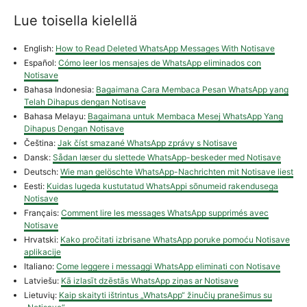
Lue toisella kielellä
English:
How to Read Deleted WhatsApp Messages With Notisave
Español:
Cómo leer los mensajes de WhatsApp eliminados con
Notisave
Bahasa Indonesia:
Bagaimana Cara Membaca Pesan WhatsApp yang
Telah Dihapus dengan Notisave
Bahasa Melayu:
Bagaimana untuk Membaca Mesej WhatsApp Yang
Dihapus Dengan Notisave
Čeština:
Jak číst smazané WhatsApp zprávy s Notisave
Dansk:
Sådan læser du slettede WhatsApp-beskeder med Notisave
Deutsch:
Wie man gelöschte WhatsApp-Nachrichten mit Notisave liest
Eesti:
Kuidas lugeda kustutatud WhatsAppi sõnumeid rakendusega
Notisave
Français:
Comment lire les messages WhatsApp supprimés avec
Notisave
Hrvatski:
Kako pročitati izbrisane WhatsApp poruke pomoću Notisave
aplikacije
Italiano:
Come leggere i messaggi WhatsApp eliminati con Notisave
Latviešu:
Kā izlasīt dzēstās WhatsApp ziņas ar Notisave
Lietuvių:
Kaip skaityti ištrintus „WhatsApp“ žinučių pranešimus su