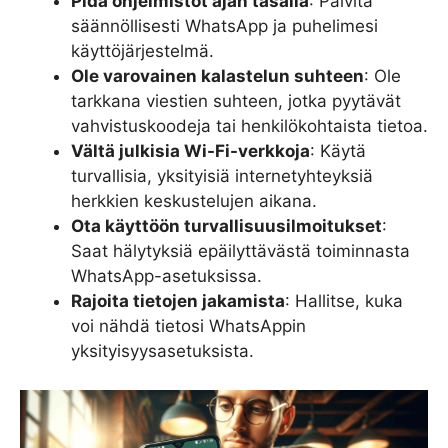
Pidä ohjelmistot ajan tasalla
: Päivitä
säännöllisesti WhatsApp ja puhelimesi
käyttöjärjestelmä.
Ole varovainen kalastelun suhteen
: Ole
tarkkana viestien suhteen, jotka pyytävät
vahvistuskoodeja tai henkilökohtaista tietoa.
Vältä julkisia Wi-Fi-verkkoja
: Käytä
turvallisia, yksityisiä internetyhteyksiä
herkkien keskustelujen aikana.
Ota käyttöön turvallisuusilmoitukset
:
Saat hälytyksiä epäilyttävästä toiminnasta
WhatsApp-asetuksissa.
Rajoita tietojen jakamista
: Hallitse, kuka
voi nähdä tietosi WhatsAppin
yksityisyysasetuksista.