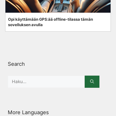
Opi käyttämään GPS:ää offline-tilassa tämän
sovelluksen avulla
Search
Search
for:
More Languages