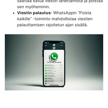
saattaa katua viestin lähettämistä ja poistaa
sen myöhemmin.
Viestin palautus
: WhatsAppin “Poista
kaikille” -toiminto mahdollistaa viestien
palauttamisen rajoitetun ajan sisällä.