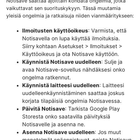
Notisave saattaa ajoittain kohdata ongelmia, jotka
vaikuttavat sen suorituskykyyn. Tässä muutamia
yleisiä ongelmia ja ratkaisuja niiden vianmääritykseen:
Ilmoitusten käyttöoikeus
: Varmista, että
Notisavella on lupa käyttää ilmoituksia.
Siirry kohtaan Asetukset > Ilmoitukset >
Käyttöoikeus ja ota Notisave käyttöön.
Käynnistä Notisave uudelleen
: Sulje ja
avaa Notisave-sovellus nähdäksesi onko
ongelma ratkennut.
Käynnistä laitteesi uudelleen
: Laitteesi
uudelleenkäynnistäminen saattaa joskus
korjata tilapäisiä ongelmia Notisavessa.
Päivitä Notisave
: Tarkista Google Play
Storesta onko saatavilla päivityksiä
Notisavelle ja asenna ne.
Asenna Notisave uudelleen
: Jos muut