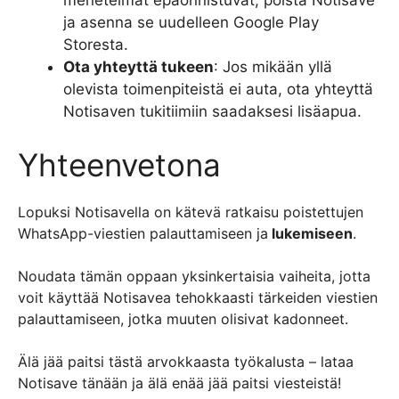
menetelmät epäonnistuvat, poista Notisave
ja asenna se uudelleen Google Play
Storesta.
Ota yhteyttä tukeen
: Jos mikään yllä
olevista toimenpiteistä ei auta, ota yhteyttä
Notisaven tukitiimiin saadaksesi lisäapua.
Yhteenvetona
Lopuksi Notisavella on kätevä ratkaisu poistettujen
WhatsApp-viestien palauttamiseen ja
lukemiseen
.
Noudata tämän oppaan yksinkertaisia vaiheita, jotta
voit käyttää Notisavea tehokkaasti tärkeiden viestien
palauttamiseen, jotka muuten olisivat kadonneet.
Älä jää paitsi tästä arvokkaasta työkalusta – lataa
Notisave tänään ja älä enää jää paitsi viesteistä!