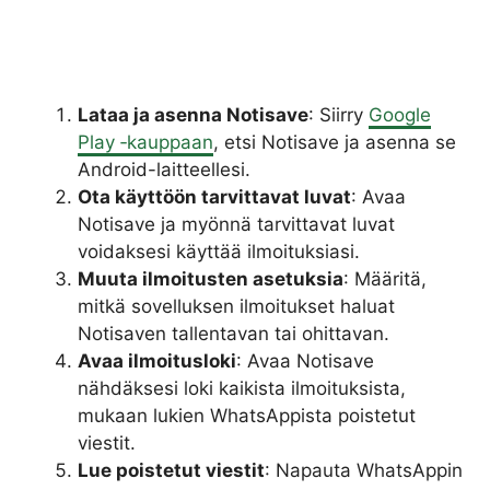
Lataa ja asenna Notisave
: Siirry
Google
Play ‑kauppaan
, etsi Notisave ja asenna se
Android-laitteellesi.
Ota käyttöön tarvittavat luvat
: Avaa
Notisave ja myönnä tarvittavat luvat
voidaksesi käyttää ilmoituksiasi.
Muuta ilmoitusten asetuksia
: Määritä,
mitkä sovelluksen ilmoitukset haluat
Notisaven tallentavan tai ohittavan.
Avaa ilmoitusloki
: Avaa Notisave
nähdäksesi loki kaikista ilmoituksista,
mukaan lukien WhatsAppista poistetut
viestit.
Lue poistetut viestit
: Napauta WhatsAppin