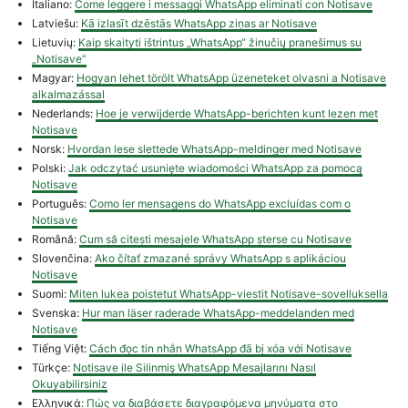
Italiano:
Come leggere i messaggi WhatsApp eliminati con Notisave
Latviešu:
Kā izlasīt dzēstās WhatsApp ziņas ar Notisave
Lietuvių:
Kaip skaityti ištrintus „WhatsApp“ žinučių pranešimus su
„Notisave“
Magyar:
Hogyan lehet törölt WhatsApp üzeneteket olvasni a Notisave
alkalmazással
Nederlands:
Hoe je verwijderde WhatsApp-berichten kunt lezen met
Notisave
Norsk:
Hvordan lese slettede WhatsApp-meldinger med Notisave
Polski:
Jak odczytać usunięte wiadomości WhatsApp za pomocą
Notisave
Português:
Como ler mensagens do WhatsApp excluídas com o
Notisave
Română:
Cum să citești mesajele WhatsApp șterse cu Notisave
Slovenčina:
Ako čítať zmazané správy WhatsApp s aplikáciou
Notisave
Suomi:
Miten lukea poistetut WhatsApp-viestit Notisave-sovelluksella
Svenska:
Hur man läser raderade WhatsApp-meddelanden med
Notisave
Tiếng Việt:
Cách đọc tin nhắn WhatsApp đã bị xóa với Notisave
Türkçe:
Notisave ile Silinmiş WhatsApp Mesajlarını Nasıl
Okuyabilirsiniz
Ελληνικά:
Πώς να διαβάσετε διαγραφόμενα μηνύματα στο