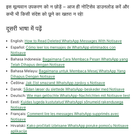
इस मूल्यवान उपकरण को न छोड़ें – आज ही नोटिसेव डाउनलोड करें और
कभी भी किसी संदेश को छूने का खतरा न रहे!
दूसरी भाषा में पढ़ें
English:
How to Read Deleted WhatsApp Messages With Notisave
Español:
Cómo leer los mensajes de WhatsApp eliminados con
Notisave
Bahasa Indonesia:
Bagaimana Cara Membaca Pesan WhatsApp yang
Telah Dihapus dengan Notisave
Bahasa Melayu:
Bagaimana untuk Membaca Mesej WhatsApp Yang
Dihapus Dengan Notisave
Čeština:
Jak číst smazané WhatsApp zprávy s Notisave
Dansk:
Sådan læser du slettede WhatsApp-beskeder med Notisave
Deutsch:
Wie man gelöschte WhatsApp-Nachrichten mit Notisave liest
Eesti:
Kuidas lugeda kustutatud WhatsAppi sõnumeid rakendusega
Notisave
Français:
Comment lire les messages WhatsApp supprimés avec
Notisave
Hrvatski:
Kako pročitati izbrisane WhatsApp poruke pomoću Notisave
aplikacije