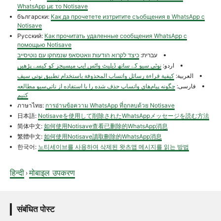
WhatsApp με το Notisave
български:
Как да прочетете изтритите съобщения в WhatsApp с
Notisave
Русский:
Как прочитать удаленные сообщения WhatsApp с
помощью Notisave
עברית:
כיצד לקרוא הודעות וואטסאפ שנמחקו עם נוטיסייב
اردو:
نوٹی سیو کے ساتھ ڈیلیٹ واٹس ایپ میسیجز کو کیسے پڑھیں
العربية:
كيفية قراءة رسائل واتساب المحذوفة باستخدام تطبيق نوتي سيف
فارسی:
چگونه پیام‌های واتساپ حذف شده را با استفاده از ناتی‌سیو مطالعه
کنیم
ภาษาไทย:
การอ่านข้อความ WhatsApp ที่ถูกลบด้วย Notisave
日本語:
Notisaveを使用して削除されたWhatsAppメッセージを読む方法
简体中文:
如何使用Notisave查看已删除的WhatsApp消息
繁體中文:
如何使用Notisave讀取刪除的WhatsApp消息
한국어:
노티세이브를 사용하여 삭제된 왓츠앱 메시지를 읽는 방법
हिन्दी
मोबाइल उपकरण
›
संबंधित पोस्ट