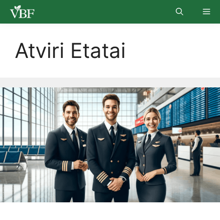
Skip
Me
to
content
Atviri Etatai