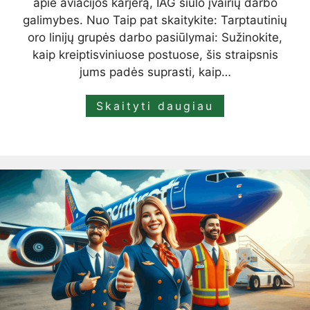
apie aviacijos karjerą, IAG siūlo įvairių darbo
galimybes. Nuo Taip pat skaitykite: Tarptautinių
oro linijų grupės darbo pasiūlymai: Sužinokite,
kaip kreiptisviniuose postuose, šis straipsnis
jums padės suprasti, kaip…
Skaityti daugiau