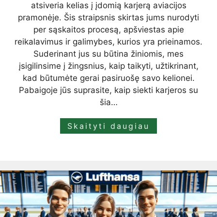
atsiveria kelias į įdomią karjerą aviacijos
pramonėje. Šis straipsnis skirtas jums nurodyti
per sąskaitos procesą, apšviestas apie
reikalavimus ir galimybes, kurios yra prieinamos.
Suderinant jus su būtina žiniomis, mes
įsigilinsime į žingsnius, kaip taikyti, užtikrinant,
kad būtumėte gerai pasiruošę savo kelionei.
Pabaigoje jūs suprasite, kaip siekti karjeros su
šia…
Skaityti daugiau