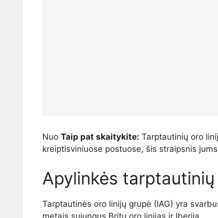
Nuo
Taip pat skaitykite:
Tarptautinių oro lin
kreiptisviniuose postuose, šis straipsnis jums
Apylinkės tarptautinių 
Tarptautinės oro linijų grupė (IAG) yra svarb
metais sujungus Britų oro linijas ir Iberiją.