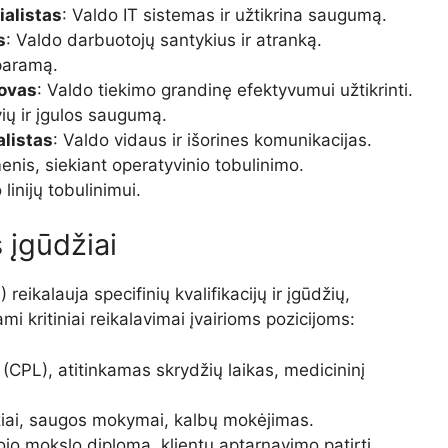
ialistas
: Valdo IT sistemas ir užtikrina saugumą.
s
: Valdo darbuotojų santykius ir atranką.
 paramą.
dovas
: Valdo tiekimo grandinę efektyvumui užtikrinti.
vių ir įgulos saugumą.
listas
: Valdo vidaus ir išorines komunikacijas.
enis, siekiant operatyvinio tobulinimo.
linijų tobulinimui.
s įgūdžiai
 reikalauja specifinių kvalifikacijų ir įgūdžių,
mi kritiniai reikalavimai įvairioms pozicijoms:
s (CPL), atitinkamas skrydžių laikas, medicininį
žiai, saugos mokymai, kalbų mokėjimas.
iojo mokslo diplomą, klientų aptarnavimo patirtį,