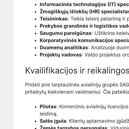
Informacinės technologijos (IT) spec
Žmogiškųjų išteklių (HR) specialista
Teisininkas
: Teikia teisinį patarimą ir
Prekybos grandinės ir logistikos va
Saugumo pareigūnas
: Užtikrina kelei
Korporatyvinės komunikacijos specia
Duomenų analitikas
: Analizuoja duom
Projektų vadovas
: Valdo projektus oro 
Kvailifikacijos ir reikalingo
Pridėti prie tarptautinės avialinijų grupės (IAG)
pritaikytų kiekvienam vaidmeniui. Čia pateikia
Pilotas
: Komercinio avialinijų licencijo
leidimą.
Salės įgula
: Klientų aptarnavimo įgūd
Žemės tarnybos personalas
: Vidurin