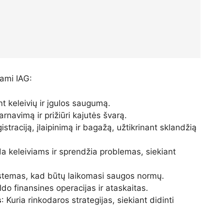
nami IAG:
ant keleivių ir įgulos saugumą.
arnavimą ir prižiūri kajutės švarą.
istraciją, įlaipinimą ir bagažą, užtikrinant sklandžią
a keleiviams ir sprendžia problemas, siekiant
o sistemas, kad būtų laikomasi saugos normų.
ldo finansines operacijas ir ataskaitas.
s
: Kuria rinkodaros strategijas, siekiant didinti