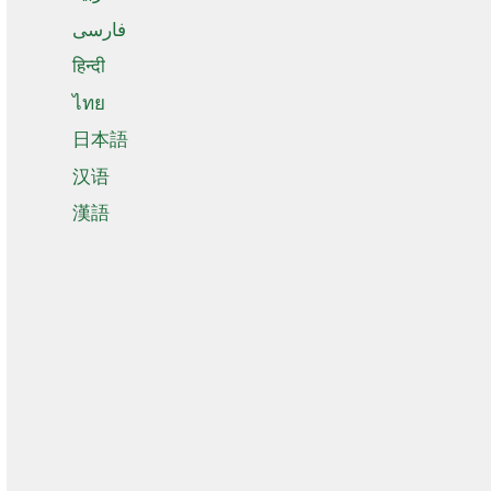
فارسی
हिन्दी
ไทย
日本語
汉语
漢語