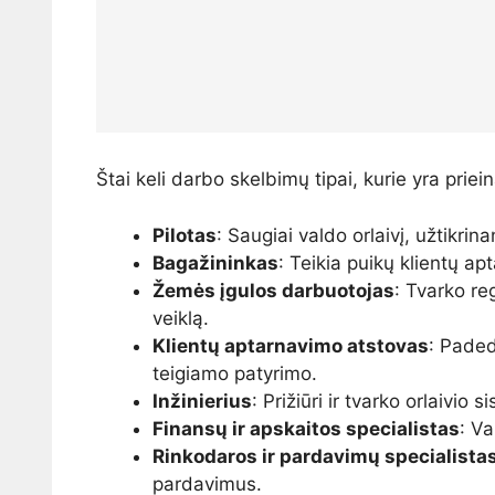
Štai keli darbo skelbimų tipai, kurie yra priei
Pilotas
: Saugiai valdo orlaivį, užtikrin
Bagažininkas
: Teikia puikų klientų apt
Žemės įgulos darbuotojas
: Tvarko reg
veiklą.
Klientų aptarnavimo atstovas
: Paded
teigiamo patyrimo.
Inžinierius
: Prižiūri ir tvarko orlaivi
Finansų ir apskaitos specialistas
: Va
Rinkodaros ir pardavimų specialista
pardavimus.