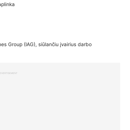
aplinka
ines Group (IAG), siūlančiu įvairius darbo
DVERTISEMENT