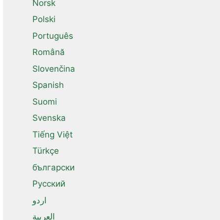
Norsk
Polski
Português
Română
Slovenčina
Spanish
Suomi
Svenska
Tiếng Việt
Türkçe
български
Русский
اردو
العربية