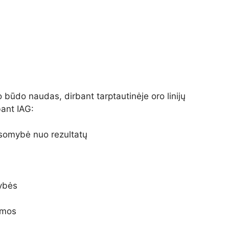
o būdo naudas, dirbant tarptautinėje oro linijų
bant IAG:
usomybė nuo rezultatų
mybės
amos