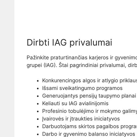
Dirbti IAG privalumai
Pažinkite praturtinančias karjeros ir gyvenim
grupei (IAG). Štai pagrindiniai privalumai, dir
Konkurencingos algos ir atlygio prikla
Išsami sveikatingumo programos
Generuojantys pensijų taupymo planai
Keliauti su IAG avialinijomis
Profesinio tobulėjimo ir mokymo gali
Įvairovės ir įtraukties iniciatyvos
Darbuotojams skirtos pagalbos progr
Darbo ir gyvenimo balanso iniciatyvos