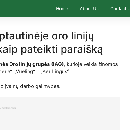
Home
About Us
Contact 
tautinėje oro linijų
kaip pateikti paraišką
nės Oro linijų grupės (IAG)
, kurioje veikia žinomos
eria“, „Vueling“ ir „Aer Lingus“.
ūlo įvairių darbo galimybes.
DVERTISEMENT