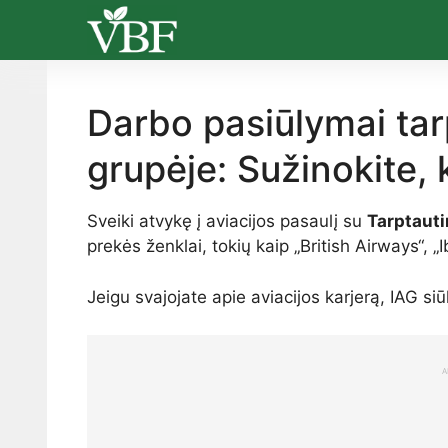
Skip
to
content
Darbo pasiūlymai tarp
grupėje: Sužinokite, 
Sveiki atvykę į aviacijos pasaulį su
Tarptauti
prekės ženklai, tokių kaip „British Airways“, „Ib
Jeigu svajojate apie aviacijos karjerą, IAG si
A