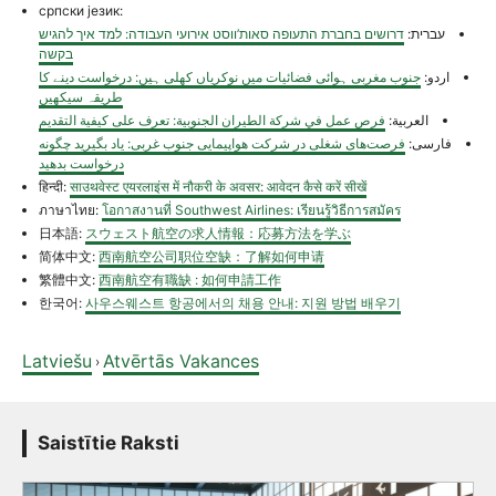
српски језик:
עברית:
דרושים בחברת התעופה סאות’ווסט אירועי העבודה: למד איך להגיש
בקשה
اردو:
جنوب مغربی ہوائی فضائیات میں نوکریاں کھلی ہیں: درخواست دینے کا
طریقہ سیکھیں
العربية:
فرص عمل في شركة الطيران الجنوبية: تعرف على كيفية التقديم
فارسی:
فرصت‌های شغلی در شرکت هواپیمایی جنوب غربی: یاد بگیرید چگونه
درخواست بدهید
हिन्दी:
साउथवेस्ट एयरलाइंस में नौकरी के अवसर: आवेदन कैसे करें सीखें
ภาษาไทย:
โอกาสงานที่ Southwest Airlines: เรียนรู้วิธีการสมัคร
日本語:
スウェスト航空の求人情報：応募方法を学ぶ
简体中文:
西南航空公司职位空缺：了解如何申请
繁體中文:
西南航空有職缺 : 如何申請工作
한국어:
사우스웨스트 항공에서의 채용 안내: 지원 방법 배우기
Latviešu
Atvērtās Vakances
›
Saistītie Raksti