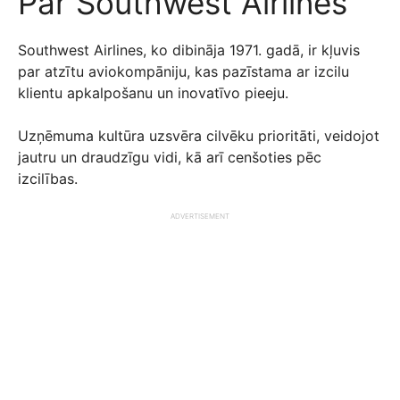
Par Southwest Airlines
Southwest Airlines, ko dibināja 1971. gadā, ir kļuvis
par atzītu aviokompāniju, kas pazīstama ar izcilu
klientu apkalpošanu un inovatīvo pieeju.
Uzņēmuma kultūra uzsvēra cilvēku prioritāti, veidojot
jautru un draudzīgu vidi, kā arī cenšoties pēc
izcilības.
ADVERTISEMENT