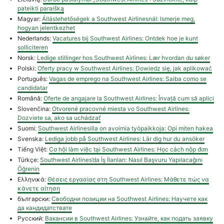
pateikti paraišką
Magyar:
Álláslehetőségek a Southwest Airlinesnál: Ismerje meg,
hogyan jelentkezhet
Nederlands:
Vacatures bij Southwest Airlines: Ontdek hoe je kunt
solliciteren
Norsk:
Ledige stillinger hos Southwest Airlines: Lær hvordan du søker
Polski:
Oferty pracy w Southwest Airlines: Dowiedz się, jak aplikować
Português:
Vagas de emprego na Southwest Airlines: Saiba como se
candidatar
Română:
Oferte de angajare la Southwest Airlines: Învață cum să aplici
Slovenčina:
Otvorené pracovné miesta vo Southwest Airlines:
Dozviete sa, ako sa uchádzať
Suomi:
Southwest Airlinesilla on avoimia työpaikkoja: Opi miten hakea
Svenska:
Lediga jobb på Southwest Airlines: Lär dig hur du ansöker
Tiếng Việt:
Cơ hội làm việc tại Southwest Airlines: Học cách nộp đơn
Türkçe:
Southwest Airlines’da İş İlanları: Nasıl Başvuru Yapılacağını
Öğrenin
Ελληνικά:
Θέσεις εργασίας στη Southwest Airlines: Μάθετε πώς να
κάνετε αίτηση
български:
Свободни позиции на Southwest Airlines: Научете как
да кандидатствате
Русский:
Вакансии в Southwest Airlines: Узнайте, как подать заявку