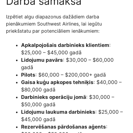
Darba samaksa
Izpētiet algu diapazonus dažādiem darba
pienākumiem Southwest Airlines, lai iegūtu
priekšstatu par potenciāliem ienākumiem:
Apkalpojošais darbinieks klientiem
:
$25,000 – $45,000 gadā
Lidojumu pavārs
: $30,000 – $60,000
gadā
Pilots
: $60,000 – $200,000+ gadā
Gaisa kuģu apkopes tehniķis
: $40,000 –
$80,000 gadā
Darbinieks operāciju jomā
: $30,000 –
$50,000 gadā
Lidojumu laukuma darbinieks
: $25,000 –
$45,000 gadā
Rezervēšanas pārdošanas aģents
: