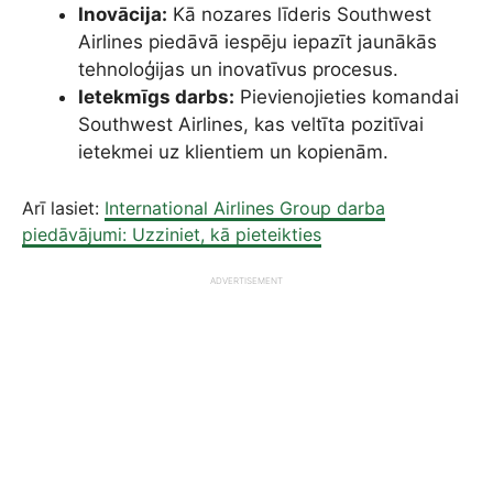
Inovācija:
Kā nozares līderis Southwest
Airlines piedāvā iespēju iepazīt jaunākās
tehnoloģijas un inovatīvus procesus.
Ietekmīgs darbs:
Pievienojieties komandai
Southwest Airlines, kas veltīta pozitīvai
ietekmei uz klientiem un kopienām.
Arī lasiet:
International Airlines Group darba
piedāvājumi: Uzziniet, kā pieteikties
ADVERTISEMENT