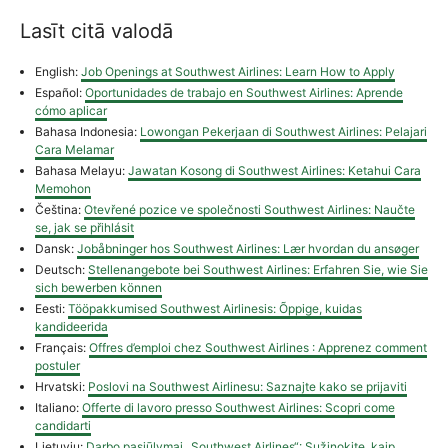
Lasīt citā valodā
English:
Job Openings at Southwest Airlines: Learn How to Apply
Español:
Oportunidades de trabajo en Southwest Airlines: Aprende
cómo aplicar
Bahasa Indonesia:
Lowongan Pekerjaan di Southwest Airlines: Pelajari
Cara Melamar
Bahasa Melayu:
Jawatan Kosong di Southwest Airlines: Ketahui Cara
Memohon
Čeština:
Otevřené pozice ve společnosti Southwest Airlines: Naučte
se, jak se přihlásit
Dansk:
Jobåbninger hos Southwest Airlines: Lær hvordan du ansøger
Deutsch:
Stellenangebote bei Southwest Airlines: Erfahren Sie, wie Sie
sich bewerben können
Eesti:
Tööpakkumised Southwest Airlinesis: Õppige, kuidas
kandideerida
Français:
Offres d’emploi chez Southwest Airlines : Apprenez comment
postuler
Hrvatski:
Poslovi na Southwest Airlinesu: Saznajte kako se prijaviti
Italiano:
Offerte di lavoro presso Southwest Airlines: Scopri come
candidarti
Lietuvių:
Darbo pasiūlymai „Southwest Airlines“: Sužinokite, kaip