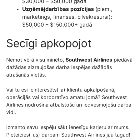
$30,000 – $50,000 gadā
Uzņēmējdarbības pozīcijas
(piem.,
mārketings, finanses, cilvēkresursi):
$50,000 – $150,000+ gadā
Secīgi apkopojot
Ņemot vērā visu minēto,
Southwest Airlines
piedāvā
dažādas aizraujošas darba iespējas dažādās
atrašanās vietās.
Vai tu esi ieinteresēts(-a) klientu apkalpošanā,
operācijās vai korporatīvo amatu jomā? Southwest
Airlines nodrošina atbalstošu un iedvesmojošu darba
vidi.
Izmanto savu iespēju sākt ienesīgu karjeru ar mums.
Pieteicies(-us) darbam Southwest Airlines jau tagad!