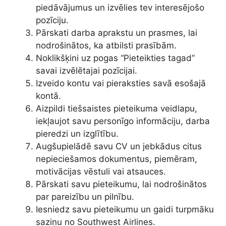
piedāvājumus un izvēlies tev interesējošo
pozīciju.
Pārskati darba aprakstu un prasmes, lai
nodrošinātos, ka atbilsti prasībām.
Noklikšķini uz pogas “Pieteikties tagad”
savai izvēlētajai pozīcijai.
Izveido kontu vai pieraksties savā esošajā
kontā.
Aizpildi tiešsaistes pieteikuma veidlapu,
iekļaujot savu personīgo informāciju, darba
pieredzi un izglītību.
Augšupielādē savu CV un jebkādus citus
nepieciešamos dokumentus, piemēram,
motivācijas vēstuli vai atsauces.
Pārskati savu pieteikumu, lai nodrošinātos
par pareizību un pilnību.
Iesniedz savu pieteikumu un gaidi turpmāku
saziņu no Southwest Airlines.