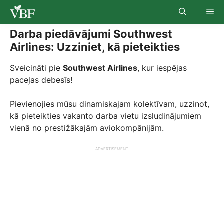
Skip
Me
to
content
Darba piedāvājumi Southwest
Airlines: Uzziniet, kā pieteikties
Sveicināti pie
Southwest Airlines
, kur iespējas
paceļas debesīs!
Pievienojies mūsu dinamiskajam kolektīvam, uzzinot,
kā pieteikties vakanto darba vietu izsludinājumiem
vienā no prestižākajām aviokompānijām.
ADVERTISEMENT