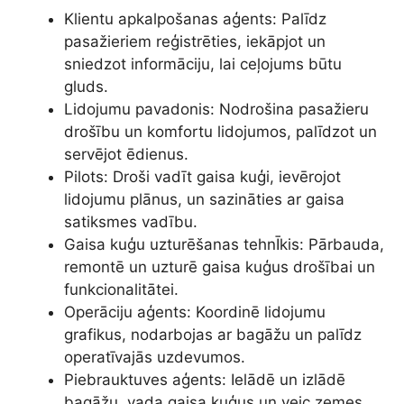
Klientu apkalpošanas aģents: Palīdz
pasažieriem reģistrēties, iekāpjot un
sniedzot informāciju, lai ceļojums būtu
gluds.
Lidojumu pavadonis: Nodrošina pasažieru
drošību un komfortu lidojumos, palīdzot un
servējot ēdienus.
Pilots: Droši vadīt gaisa kuģi, ievērojot
lidojumu plānus, un sazināties ar gaisa
satiksmes vadību.
Gaisa kuģu uzturēšanas tehnĪkis: Pārbauda,
remontē un uzturē gaisa kuģus drošībai un
funkcionalitātei.
Operāciju aģents: Koordinē lidojumu
grafikus, nodarbojas ar bagāžu un palīdz
operatīvajās uzdevumos.
Piebrauktuves aģents: Ielādē un izlādē
bagāžu, vada gaisa kuģus un veic zemes