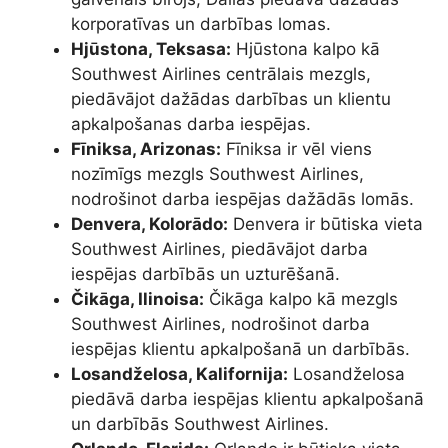
korporatīvas un darbības lomas.
Hjūstona, Teksasa:
Hjūstona kalpo kā
Southwest Airlines centrālais mezgls,
piedāvājot dažādas darbības un klientu
apkalpošanas darba iespējas.
Fīniksa, Arizonas:
Fīniksa ir vēl viens
nozīmīgs mezgls Southwest Airlines,
nodrošinot darba iespējas dažādās lomās.
Denvera, Kolorādo:
Denvera ir būtiska vieta
Southwest Airlines, piedāvājot darba
iespējas darbībās un uzturēšanā.
Čikāga, Ilinoisa:
Čikāga kalpo kā mezgls
Southwest Airlines, nodrošinot darba
iespējas klientu apkalpošanā un darbībās.
Losandželosa, Kalifornija:
Losandželosa
piedāvā darba iespējas klientu apkalpošanā
un darbībās Southwest Airlines.