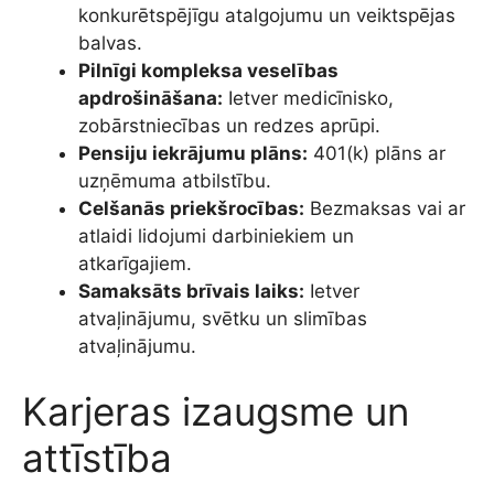
konkurētspējīgu atalgojumu un veiktspējas
balvas.
Pilnīgi kompleksa veselības
apdrošināšana:
Ietver medicīnisko,
zobārstniecības un redzes aprūpi.
Pensiju iekrājumu plāns:
401(k) plāns ar
uzņēmuma atbilstību.
Celšanās priekšrocības:
Bezmaksas vai ar
atlaidi lidojumi darbiniekiem un
atkarīgajiem.
Samaksāts brīvais laiks:
Ietver
atvaļinājumu, svētku un slimības
atvaļinājumu.
Karjeras izaugsme un
attīstība