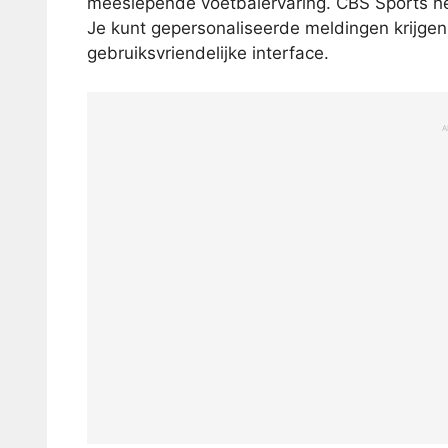
meeslepende voetbalervaring. CBS Sports he
Je kunt gepersonaliseerde meldingen krijge
gebruiksvriendelijke interface.
A