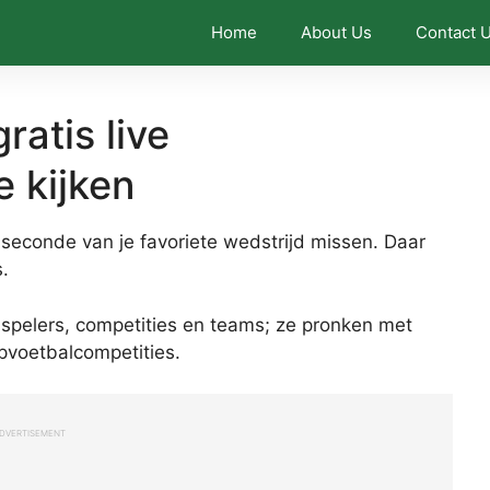
Home
About Us
Contact 
atis live
e kijken
n seconde van je favoriete wedstrijd missen. Daar
.
pelers, competities en teams; ze pronken met
opvoetbalcompetities.
DVERTISEMENT