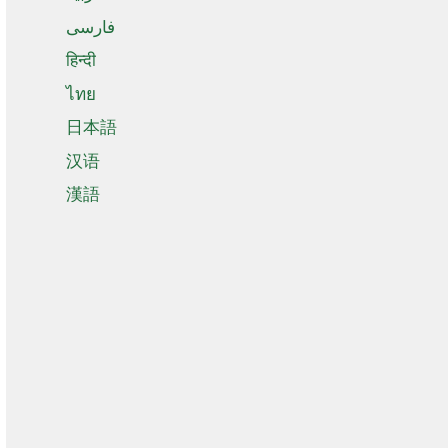
فارسی
हिन्दी
ไทย
日本語
汉语
漢語