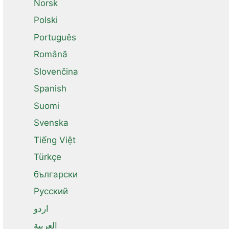
Norsk
Polski
Português
Română
Slovenčina
Spanish
Suomi
Svenska
Tiếng Việt
Türkçe
български
Русский
اردو
العربية