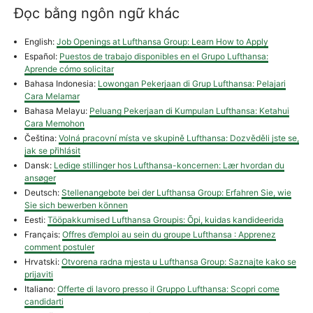
Đọc bằng ngôn ngữ khác
English:
Job Openings at Lufthansa Group: Learn How to Apply
Español:
Puestos de trabajo disponibles en el Grupo Lufthansa:
Aprende cómo solicitar
Bahasa Indonesia:
Lowongan Pekerjaan di Grup Lufthansa: Pelajari
Cara Melamar
Bahasa Melayu:
Peluang Pekerjaan di Kumpulan Lufthansa: Ketahui
Cara Memohon
Čeština:
Volná pracovní místa ve skupině Lufthansa: Dozvěděli jste se,
jak se přihlásit
Dansk:
Ledige stillinger hos Lufthansa-koncernen: Lær hvordan du
ansøger
Deutsch:
Stellenangebote bei der Lufthansa Group: Erfahren Sie, wie
Sie sich bewerben können
Eesti:
Tööpakkumised Lufthansa Groupis: Õpi, kuidas kandideerida
Français:
Offres d’emploi au sein du groupe Lufthansa : Apprenez
comment postuler
Hrvatski:
Otvorena radna mjesta u Lufthansa Group: Saznajte kako se
prijaviti
Italiano:
Offerte di lavoro presso il Gruppo Lufthansa: Scopri come
candidarti