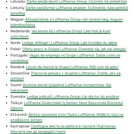
Latviešu:
Darba piedāvājumi Lufthansa Group: Uzziniet, kā pieteikties
Lietuvių:
Darbo pasiūlymai Lufthansa grupėje: Sužinokite, kaip pateikti
paraišką
Magyar:
Állásajánlatok a Lufthansa Group-nál: Ismerd meg, hogyan
jelentkezhetsz
Nederlands:
Vacatures bij Lufthansa Group: Leer hoe je kunt
solliciteren
Norsk:
Ledige stillinger i Lufthansa Group: Lær hvordan du søker
Polski:
Oferty pracy w Grupie Lufthansa: Dowiedz się, jak się ubiegać
Português:
Vagas de emprego no Grupo Lufthansa: Saiba como se
candidatar
Română:
Locuri de muncă la Grupul Lufthansa: Află cum să aplici
Slovenčina:
Pracovné ponuky v skupine Lufthansa: Zistite, ako sa
prihlásiť
Suomi:
Avoinna olevat työpaikat Lufthansa-konsernissa: Opi
hakemaan
Svenska:
Lediga jobb på Lufthansa Group: Lär dig hur du ansöker
Türkçe:
Lufthansa Grubu’ndaki İş İlanları: Nasıl Başvuruda Bulunulur
öğrenin
Ελληνικά:
Θέσεις εργασίας στον Όμιλο Lufthansa: Μάθετε πώς να
υποβάλετε αίτηση
български:
Свободни места за работа в групата Луфтханза:
Научете как да кандидатствате