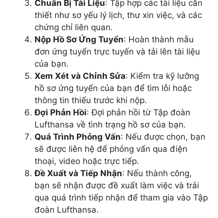
Chuẩn Bị Tài Liệu
: Tập hợp các tài liệu cần
thiết như sơ yếu lý lịch, thư xin việc, và các
chứng chỉ liên quan.
Nộp Hồ Sơ Ứng Tuyển
: Hoàn thành mẫu
đơn ứng tuyển trực tuyến và tải lên tài liệu
của bạn.
Xem Xét và Chỉnh Sửa
: Kiểm tra kỹ lưỡng
hồ sơ ứng tuyển của bạn để tìm lỗi hoặc
thông tin thiếu trước khi nộp.
Đợi Phản Hồi
: Đợi phản hồi từ Tập đoàn
Lufthansa về tình trạng hồ sơ của bạn.
Quá Trình Phỏng Vấn
: Nếu được chọn, bạn
sẽ được liên hệ để phỏng vấn qua điện
thoại, video hoặc trực tiếp.
Đề Xuất và Tiếp Nhận
: Nếu thành công,
bạn sẽ nhận được đề xuất làm việc và trải
qua quá trình tiếp nhận để tham gia vào Tập
đoàn Lufthansa.