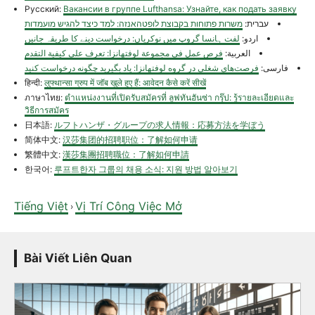
Русский:
Вакансии в группе Lufthansa: Узнайте, как подать заявку
עברית:
משרות פתוחות בקבוצת לופטהאנזה: למד כיצד להגיש מועמדות
اردو:
لفت ہانسا گروپ میں نوکریاں: درخواست دینے کا طریقہ جانیں
العربية:
فرص عمل في مجموعة لوفتهانزا: تعرف على كيفية التقدم
فارسی:
فرصت‌های شغلی در گروه لوفتهانزا: یاد بگیرید چگونه درخواست کنید
हिन्दी:
लुफ्थान्सा ग्रुप में जॉब खुले हुए हैं: आवेदन कैसे करें सीखें
ภาษาไทย:
ตำแหน่งงานที่เปิดรับสมัครที่ ลูฟทันฮันซ่า กรุ๊ป: รู้รายละเอียดและ
วิธีการสมัคร
日本語:
ルフトハンザ・グループの求人情報：応募方法を学ぼう
简体中文:
汉莎集团的招聘职位：了解如何申请
繁體中文:
漢莎集團招聘職位：了解如何申請
한국어:
루프트한자 그룹의 채용 소식: 지원 방법 알아보기
Tiếng Việt
Vị Trí Công Việc Mở
›
Bài Viết Liên Quan