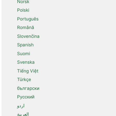
Norsk
Polski
Português
Română
Slovenčina
Spanish
Suomi
Svenska
Tiếng Việt
Türkçe
български
Русский
اردو
العربية