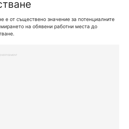
стване
е е от съществено значение за потенциалните
амирането на обявени работни места до
тване.
DVERTISEMENT