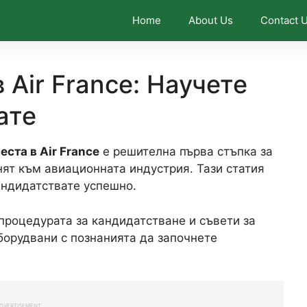
Home
About Us
Contact 
Air France: Научете
ате
еста в Air France
е решителна първа стъпка за
нят към авиационната индустрия. Тази статия
кандидатствате успешно.
процедурата за кандидатстване и съвети за
оборудвани с познанията да започнете
DVERTISEMENT