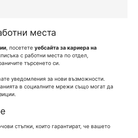
аботни места
ции
, посетете
уебсайта за кариера на
писъка с работни места по отдел,
раничите търсенето си.
авате уведомления за нови възможности.
анията в социалните мрежи също могат да
зиции.
не
ови стъпки, които гарантират, че вашето