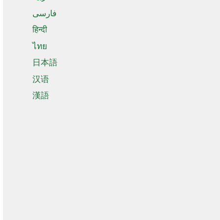
فارسی
हिन्दी
ไทย
日本語
汉语
漢語