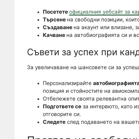
Посетете
официалния уебсайт за ка
Търсене
на свободни позиции, коит
Създаване
на акаунт или влизане, з
Качване
на автобиографията си и в
Съвети за успех при кан
За увеличаване на шансовете си за успеш
Персонализирайте
автобиографията
позиция и стойностите на авиокомп
Отбележете своята релевантна опит
Подгответе се
за интервюто, като и
отговорите си.
Следете
след подаването на вашето