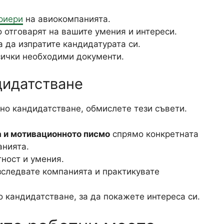
риери
на авиокомпанията.
о отговарят на вашите умения и интереси.
а да изпратите кандидатурата си.
сички необходими документи.
дидатстване
но кандидатстване, обмислете тези съвети.
 и мотивационното писмо
спрямо конкретната
анията.
ност и умения.
зследвате компанията и практикувате
 кандидатстване, за да покажете интереса си.