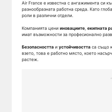
Air France е известна с ангажимента си к
разнообразната работна среда. Като глоб
роли в различни отдели.
Компанията цени
иновациите
,
екипната р
имат възможности за професионално разви
Безопасността
и
устойчивостта
са също к
взето, това е работно място, което насър
растеж.
A