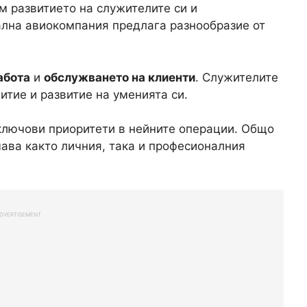
ъм развитието на служителите си и
ална авиокомпания предлага разнообразие от
абота
и
обслужването на клиенти
. Служителите
тие и развитие на уменията си.
лючови приоритети в нейните операции. Общо
чава както личния, така и професионалния
DVERTISEMENT