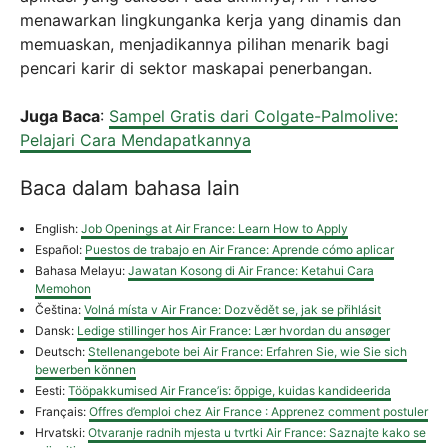
menawarkan lingkungan
ka kerja yang dinamis dan
memuaskan, menjadikannya pilihan menarik bagi
pencari karir di sektor maskapai penerbangan.
Juga Baca
:
Sampel Gratis dari Colgate-Palmolive:
Pelajari Cara Mendapatkannya
Baca dalam bahasa lain
English:
Job Openings at Air France: Learn How to Apply
Español:
Puestos de trabajo en Air France: Aprende cómo aplicar
Bahasa Melayu:
Jawatan Kosong di Air France: Ketahui Cara
Memohon
Čeština:
Volná místa v Air France: Dozvědět se, jak se přihlásit
Dansk:
Ledige stillinger hos Air France: Lær hvordan du ansøger
Deutsch:
Stellenangebote bei Air France: Erfahren Sie, wie Sie sich
bewerben können
Eesti:
Tööpakkumised Air France’is: õppige, kuidas kandideerida
Français:
Offres d’emploi chez Air France : Apprenez comment postuler
Hrvatski:
Otvaranje radnih mjesta u tvrtki Air France: Saznajte kako se