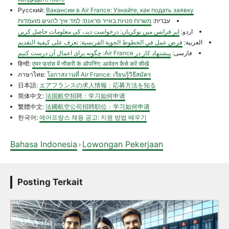
Русский:
Вакансии в Air France: Узнайте, как подать заявку
עברית:
משרות פנויות באייר פראנס: למד איך להגיש מועמדות
اردو:
ایر فرانس میں نوکریاں: درخواست دینے کی معلومات حاصل کریں
العربية:
فرص عمل في الخطوط الجوية الفرنسية: تعرف على كيفية التقديم
فارسی:
پیشنهاد کار در Air France: چگونه برای اعمال آن درست کنیم
हिन्दी:
एयर फ्रांस में नौकरी के ऑपनिंग: आवेदन कैसे करें सीखें
ภาษาไทย:
โอกาสงานที่ Air France: เรียนรู้วิธีสมัคร
日本語:
エアフランスの求人情報：応募方法を知る
简体中文:
法国航空招聘：学习如何申请
繁體中文:
法國航空公司招聘职位：学习如何申请
한국어:
에어프랑스 채용 공고: 지원 방법 배우기
Bahasa Indonesia
Lowongan Pekerjaan
›
Posting Terkait