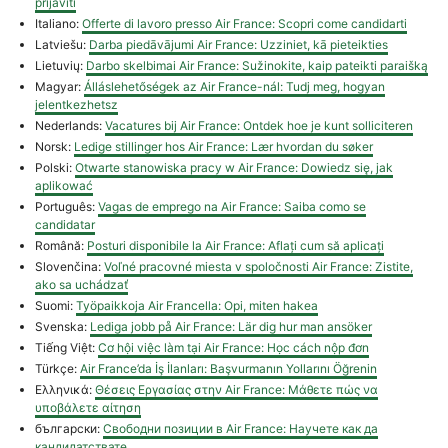
prijaviti
Italiano:
Offerte di lavoro presso Air France: Scopri come candidarti
Latviešu:
Darba piedāvājumi Air France: Uzziniet, kā pieteikties
Lietuvių:
Darbo skelbimai Air France: Sužinokite, kaip pateikti paraišką
Magyar:
Álláslehetőségek az Air France-nál: Tudj meg, hogyan
jelentkezhetsz
Nederlands:
Vacatures bij Air France: Ontdek hoe je kunt solliciteren
Norsk:
Ledige stillinger hos Air France: Lær hvordan du søker
Polski:
Otwarte stanowiska pracy w Air France: Dowiedz się, jak
aplikować
Português:
Vagas de emprego na Air France: Saiba como se
candidatar
Română:
Posturi disponibile la Air France: Aflați cum să aplicați
Slovenčina:
Voľné pracovné miesta v spoločnosti Air France: Zistite,
ako sa uchádzať
Suomi:
Työpaikkoja Air Francella: Opi, miten hakea
Svenska:
Lediga jobb på Air France: Lär dig hur man ansöker
Tiếng Việt:
Cơ hội việc làm tại Air France: Học cách nộp đơn
Türkçe:
Air France’da İş İlanları: Başvurmanın Yollarını Öğrenin
Ελληνικά:
Θέσεις Εργασίας στην Air France: Μάθετε πώς να
υποβάλετε αίτηση
български:
Свободни позиции в Air France: Научете как да
кандидатствате