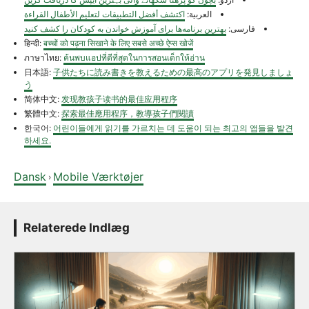
العربية:
اكتشف أفضل التطبيقات لتعليم الأطفال القراءة
فارسی:
بهترین برنامه‌ها برای آموزش خواندن به کودکان را کشف کنید
हिन्दी:
बच्चों को पढ़ना सिखाने के लिए सबसे अच्छे ऐप्स खोजें
ภาษาไทย:
ค้นพบแอปที่ดีที่สุดในการสอนเด็กให้อ่าน
日本語:
子供たちに読み書きを教えるための最高のアプリを発見しましょ
う
简体中文:
发现教孩子读书的最佳应用程序
繁體中文:
探索最佳應用程序，教導孩子們閱讀
한국어:
어린이들에게 읽기를 가르치는 데 도움이 되는 최고의 앱들을 발견
하세요.
Dansk
Mobile Værktøjer
›
Relaterede Indlæg