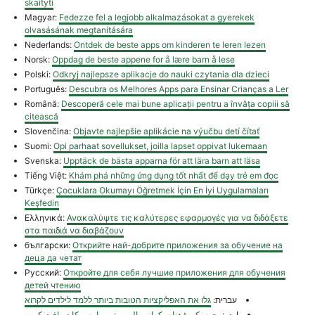
skaityti
Magyar:
Fedezze fel a legjobb alkalmazásokat a gyerekek
olvasásának megtanítására
Nederlands:
Ontdek de beste apps om kinderen te leren lezen
Norsk:
Oppdag de beste appene for å lære barn å lese
Polski:
Odkryj najlepsze aplikacje do nauki czytania dla dzieci
Português:
Descubra os Melhores Apps para Ensinar Crianças a Ler
Română:
Descoperă cele mai bune aplicații pentru a învăța copiii să
citească
Slovenčina:
Objavte najlepšie aplikácie na výučbu detí čítať
Suomi:
Opi parhaat sovellukset, joilla lapset oppivat lukemaan
Svenska:
Upptäck de bästa apparna för att lära barn att läsa
Tiếng Việt:
Khám phá những ứng dụng tốt nhất để dạy trẻ em đọc
Türkçe:
Çocuklara Okumayı Öğretmek İçin En İyi Uygulamaları
Keşfedin
Ελληνικά:
Ανακαλύψτε τις καλύτερες εφαρμογές για να διδάξετε
στα παιδιά να διαβάζουν
български:
Открийте най-добрите приложения за обучение на
деца да четат
Русский:
Откройте для себя лучшие приложения для обучения
детей чтению
עברית:
גלו את האפליקציות הטובות ביותר ללמד לילדים לקרוא
اردو:
بچوں کو پڑھنا سکھانے والی بہترین ایپس کا دریافت کریں