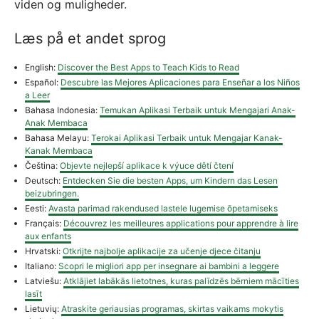
viden og muligheder.
Læs på et andet sprog
English:
Discover the Best Apps to Teach Kids to Read
Español:
Descubre las Mejores Aplicaciones para Enseñar a los Niños
a Leer
Bahasa Indonesia:
Temukan Aplikasi Terbaik untuk Mengajari Anak-
Anak Membaca
Bahasa Melayu:
Terokai Aplikasi Terbaik untuk Mengajar Kanak-
Kanak Membaca
Čeština:
Objevte nejlepší aplikace k výuce dětí čtení
Deutsch:
Entdecken Sie die besten Apps, um Kindern das Lesen
beizubringen.
Eesti:
Avasta parimad rakendused lastele lugemise õpetamiseks
Français:
Découvrez les meilleures applications pour apprendre à lire
aux enfants
Hrvatski:
Otkrijte najbolje aplikacije za učenje djece čitanju
Italiano:
Scopri le migliori app per insegnare ai bambini a leggere
Latviešu:
Atklājiet labākās lietotnes, kuras palīdzēs bērniem mācīties
lasīt
Lietuvių:
Atraskite geriausias programas, skirtas vaikams mokytis