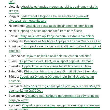
lasīt
Lietuvių:
Atraskite geriausias programas, skirtas vaikams mokytis
skaityti
Magyar:
Fedezze fel a legjobb alkalmazásokat a gyerekek
olvasásának megtanítására
Nederlands:
Ontdek de beste apps om kinderen te leren lezen
Norsk:
Oppdag de beste appene for å lære barn å lese
Polski:
Odkryj najlepsze aplikacje do nauki czytania dla dzieci
Português:
Descubra os Melhores Apps para Ensinar Crianças a Ler
Română:
Descoperă cele mai bune aplicații pentru a învăța copiii să
citească
Slovenčina:
Objavte najlepšie aplikácie na výučbu detí čítať
Suomi:
Opi parhaat sovellukset, joilla lapset oppivat lukemaan
Svenska:
Upptäck de bästa apparna för att lära barn att läsa
Tiếng Việt:
Khám phá những ứng dụng tốt nhất để dạy trẻ em đọc
Türkçe:
Çocuklara Okumayı Öğretmek İçin En İyi Uygulamaları
Keşfedin
Ελληνικά:
Ανακαλύψτε τις καλύτερες εφαρμογές για να διδάξετε
στα παιδιά να διαβάζουν
български:
Открийте най-добрите приложения за обучение на
деца да четат
Русский:
Откройте для себя лучшие приложения для обучения
детей чтению