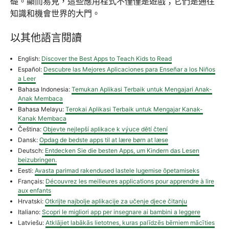
礎。顯而易見，這些應用程式不僅僅是遊戲；它們是通往
知識和機會世界的大門。
以其他語言閱讀
English:
Discover the Best Apps to Teach Kids to Read
Español:
Descubre las Mejores Aplicaciones para Enseñar a los Niños
a Leer
Bahasa Indonesia:
Temukan Aplikasi Terbaik untuk Mengajari Anak-
Anak Membaca
Bahasa Melayu:
Terokai Aplikasi Terbaik untuk Mengajar Kanak-
Kanak Membaca
Čeština:
Objevte nejlepší aplikace k výuce dětí čtení
Dansk:
Opdag de bedste apps til at lære børn at læse
Deutsch:
Entdecken Sie die besten Apps, um Kindern das Lesen
beizubringen.
Eesti:
Avasta parimad rakendused lastele lugemise õpetamiseks
Français:
Découvrez les meilleures applications pour apprendre à lire
aux enfants
Hrvatski:
Otkrijte najbolje aplikacije za učenje djece čitanju
Italiano:
Scopri le migliori app per insegnare ai bambini a leggere
Latviešu:
Atklājiet labākās lietotnes, kuras palīdzēs bērniem mācīties