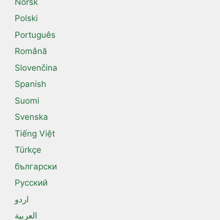
Norsk
Polski
Português
Română
Slovenčina
Spanish
Suomi
Svenska
Tiếng Việt
Türkçe
български
Русский
اردو
العربية