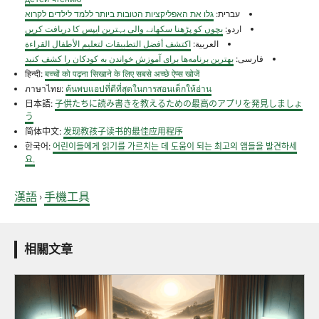
עברית:
גלו את האפליקציות הטובות ביותר ללמד לילדים לקרוא
اردو:
بچوں کو پڑھنا سکھانے والی بہترین ایپس کا دریافت کریں
العربية:
اكتشف أفضل التطبيقات لتعليم الأطفال القراءة
فارسی:
بهترین برنامه‌ها برای آموزش خواندن به کودکان را کشف کنید
हिन्दी:
बच्चों को पढ़ना सिखाने के लिए सबसे अच्छे ऐप्स खोजें
ภาษาไทย:
ค้นพบแอปที่ดีที่สุดในการสอนเด็กให้อ่าน
日本語:
子供たちに読み書きを教えるための最高のアプリを発見しましょ
う
简体中文:
发现教孩子读书的最佳应用程序
한국어:
어린이들에게 읽기를 가르치는 데 도움이 되는 최고의 앱들을 발견하세
요.
漢語
手機工具
›
相關文章