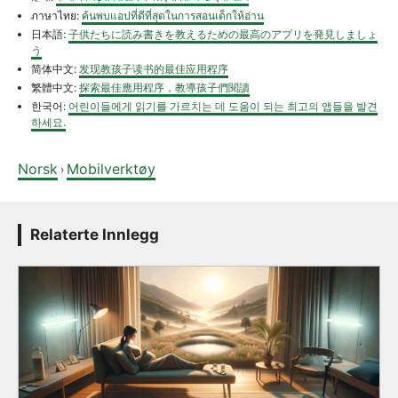
ภาษาไทย:
ค้นพบแอปที่ดีที่สุดในการสอนเด็กให้อ่าน
日本語:
子供たちに読み書きを教えるための最高のアプリを発見しましょ
う
简体中文:
发现教孩子读书的最佳应用程序
繁體中文:
探索最佳應用程序，教導孩子們閱讀
한국어:
어린이들에게 읽기를 가르치는 데 도움이 되는 최고의 앱들을 발견
하세요.
Norsk
Mobilverktøy
›
Relaterte Innlegg