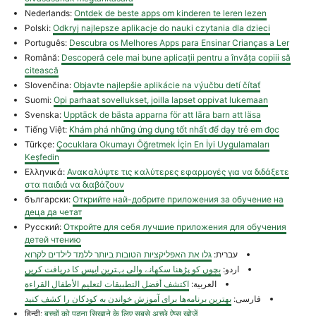
Nederlands:
Ontdek de beste apps om kinderen te leren lezen
Polski:
Odkryj najlepsze aplikacje do nauki czytania dla dzieci
Português:
Descubra os Melhores Apps para Ensinar Crianças a Ler
Română:
Descoperă cele mai bune aplicații pentru a învăța copiii să
citească
Slovenčina:
Objavte najlepšie aplikácie na výučbu detí čítať
Suomi:
Opi parhaat sovellukset, joilla lapset oppivat lukemaan
Svenska:
Upptäck de bästa apparna för att lära barn att läsa
Tiếng Việt:
Khám phá những ứng dụng tốt nhất để dạy trẻ em đọc
Türkçe:
Çocuklara Okumayı Öğretmek İçin En İyi Uygulamaları
Keşfedin
Ελληνικά:
Ανακαλύψτε τις καλύτερες εφαρμογές για να διδάξετε
στα παιδιά να διαβάζουν
български:
Открийте най-добрите приложения за обучение на
деца да четат
Русский:
Откройте для себя лучшие приложения для обучения
детей чтению
עברית:
גלו את האפליקציות הטובות ביותר ללמד לילדים לקרוא
اردو:
بچوں کو پڑھنا سکھانے والی بہترین ایپس کا دریافت کریں
العربية:
اكتشف أفضل التطبيقات لتعليم الأطفال القراءة
فارسی:
بهترین برنامه‌ها برای آموزش خواندن به کودکان را کشف کنید
हिन्दी:
बच्चों को पढ़ना सिखाने के लिए सबसे अच्छे ऐप्स खोजें