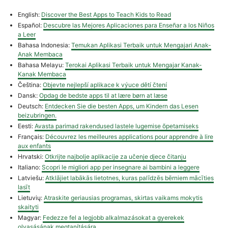
English:
Discover the Best Apps to Teach Kids to Read
Español:
Descubre las Mejores Aplicaciones para Enseñar a los Niños
a Leer
Bahasa Indonesia:
Temukan Aplikasi Terbaik untuk Mengajari Anak-
Anak Membaca
Bahasa Melayu:
Terokai Aplikasi Terbaik untuk Mengajar Kanak-
Kanak Membaca
Čeština:
Objevte nejlepší aplikace k výuce dětí čtení
Dansk:
Opdag de bedste apps til at lære børn at læse
Deutsch:
Entdecken Sie die besten Apps, um Kindern das Lesen
beizubringen.
Eesti:
Avasta parimad rakendused lastele lugemise õpetamiseks
Français:
Découvrez les meilleures applications pour apprendre à lire
aux enfants
Hrvatski:
Otkrijte najbolje aplikacije za učenje djece čitanju
Italiano:
Scopri le migliori app per insegnare ai bambini a leggere
Latviešu:
Atklājiet labākās lietotnes, kuras palīdzēs bērniem mācīties
lasīt
Lietuvių:
Atraskite geriausias programas, skirtas vaikams mokytis
skaityti
Magyar:
Fedezze fel a legjobb alkalmazásokat a gyerekek
olvasásának megtanítására