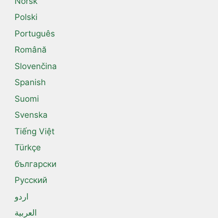
Norsk
Polski
Português
Română
Slovenčina
Spanish
Suomi
Svenska
Tiếng Việt
Türkçe
български
Русский
اردو
العربية