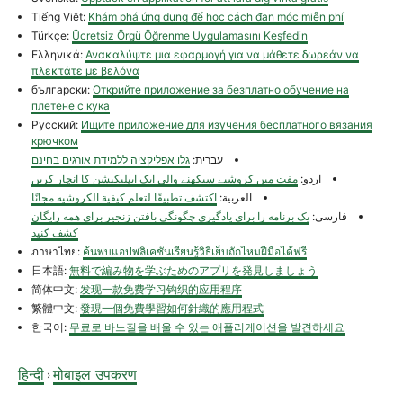
Tiếng Việt:
Khám phá ứng dụng để học cách đan móc miễn phí
Türkçe:
Ücretsiz Örgü Öğrenme Uygulamasını Keşfedin
Ελληνικά:
Ανακαλύψτε μια εφαρμογή για να μάθετε δωρεάν να
πλεκτάτε με βελόνα
български:
Открийте приложение за безплатно обучение на
плетене с кука
Русский:
Ищите приложение для изучения бесплатного вязания
крючком
עברית:
גלו אפליקציה ללמידת אורגים בחינם
اردو:
مفت میں کروشیے سیکھنے والی ایک ایپلیکیشن کا انچار کریں
العربية:
اكتشف تطبيقًا لتعلم كيفية الكروشيه مجانًا
فارسی:
یک برنامه را برای یادگیری چگونگی بافتن زنجیر برای همه رایگان
کشف کنید
ภาษาไทย:
ค้นพบแอปพลิเคชันเรียนรู้วิธีเย็บถักไหมฝีมือได้ฟรี
日本語:
無料で編み物を学ぶためのアプリを発見しましょう
简体中文:
发现一款免费学习钩织的应用程序
繁體中文:
發現一個免費學習如何針織的應用程式
한국어:
무료로 바느질을 배울 수 있는 애플리케이션을 발견하세요
हिन्दी
मोबाइल उपकरण
›