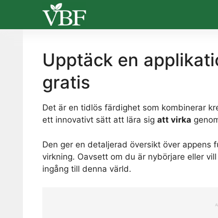
Skip
to
content
Upptäck en applikatio
gratis
Det är en tidlös färdighet som kombinerar kre
ett innovativt sätt att lära sig
att virka
genom 
Den ger en detaljerad översikt över appens f
virkning. Oavsett om du är nybörjare eller vil
ingång till denna värld.
A