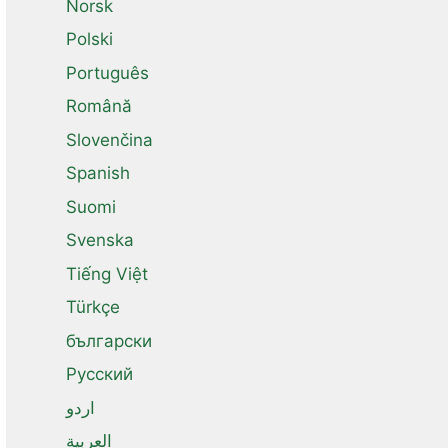
Norsk
Polski
Português
Română
Slovenčina
Spanish
Suomi
Svenska
Tiếng Việt
Türkçe
български
Русский
اردو
العربية