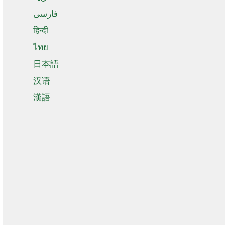
فارسی
हिन्दी
ไทย
日本語
汉语
漢語