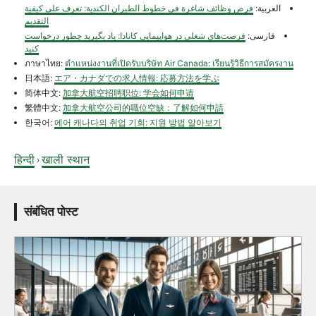
العربية:
فرص وظائف شاغرة في خطوط الطيران الكندية: تعرف على كيفية
التقديم
فارسی:
‏فرصت‌های شغلی در هواپیمایی کانادا: یاد بگیرید چطور درخواست
کنید
ภาษาไทย:
ตำแหน่งงานที่เปิดรับบริษัท Air Canada: เรียนรู้วิธีการสมัครงาน
日本語:
エア・カナダでの求人情報: 応募方法を学ぶ
简体中文:
加拿大航空招聘职位: 学会如何申请
繁體中文:
加拿大航空公司的職位空缺：了解如何申請
한국어:
에어 캐나다의 취업 기회: 지원 방법 알아보기
हिन्दी
खाली स्थान
›
संबंधित पोस्ट