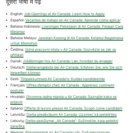
दूसरी भाषा में पढ़ें
English:
Job Openings at Air Canada: Learn How to Apply
Español:
Vacantes de trabajo en Air Canada: Aprende cómo aplicar
Bahasa Indonesia:
Lowongan Pekerjaan di Air Canada: Pelajari Cara
Melamar
Bahasa Melayu:
Jawatan Kosong di Air Canada: Ketahui Bagaimana
untuk Memohon
Čeština:
Volná pracovní místa v Air Canada: Dozvězte se, jak se
přihlásit
Dansk:
Jobåbninger hos Air Canada: Lær, hvordan du ansøger
Deutsch:
Stellenangebote bei Air Canada: Erfahren Sie, wie Sie sich
bewerben können
Eesti:
Tööpakkumised Air Canada’is: Kuidas kandideerida
Français:
Offres d’emploi chez Air Canada : Apprenez comment
postuler
Hrvatski:
Otvorena radna mjesta u Air Canada: Saznajte kako se
prijaviti
Italiano:
Offerte di lavoro presso Air Canada: Scopri come candidarti
Latviešu:
Darba piedāvājumi Air Canada: Uzziniet, kā pieteikties
Lietuvių:
Darbo pasiūlymai „Air Canada“: Sužinokite, kaip pateikti
paraišką
Magyar:
Állásajánlatok az Air Canada-nál: Tudj meg hogyan