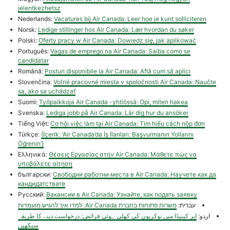
jelentkezhetsz
Nederlands:
Vacatures bij Air Canada: Leer hoe je kunt solliciteren
Norsk:
Ledige stillinger hos Air Canada: Lær hvordan du søker
Polski:
Oferty pracy w Air Canada: Dowiedz się, jak aplikować
Português:
Vagas de emprego na Air Canada: Saiba como se
candidatar
Română:
Posturi disponibile la Air Canada: Află cum să aplici
Slovenčina:
Voľné pracovné miesta v spoločnosti Air Canada: Naučte
sa, ako sa uchádzať
Suomi:
Työpaikkoja Air Canada -yhtiössä: Opi, miten hakea
Svenska:
Lediga jobb på Air Canada: Lär dig hur du ansöker
Tiếng Việt:
Cơ hội việc làm tại Air Canada: Tìm hiểu cách nộp đơn
Türkçe:
{İçerik: ‘Air Canada’da İş İlanları: Başvurmanın Yollarını
Öğrenin’}
Ελληνικά:
Θέσεις Εργασίας στην Air Canada: Μάθετε πώς να
υποβάλετε αίτηση
български:
Свободни работни места в Air Canada: Научете как да
кандидатствате
Русский:
Вакансии в Air Canada: Узнайте, как подать заявку
עברית:
משרות פתוחות בחברת Air Canada: למדו איך להגיש מועמדות
اردو:
ایر کینیڈا میں نوکریوں کی کھلی ہوئی فرائض: درخواست دینے کا طریقہ
سیکھیں