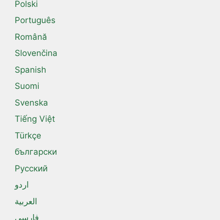
Polski
Português
Română
Slovenčina
Spanish
Suomi
Svenska
Tiếng Việt
Türkçe
български
Русский
اردو
العربية
فارسی