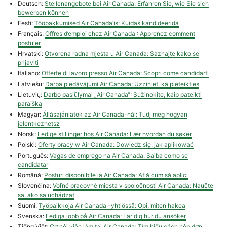
Deutsch:
Stellenangebote bei Air Canada: Erfahren Sie, wie Sie sich
bewerben können
Eesti:
Tööpakkumised Air Canada’is: Kuidas kandideerida
Français:
Offres d’emploi chez Air Canada : Apprenez comment
postuler
Hrvatski:
Otvorena radna mjesta u Air Canada: Saznajte kako se
prijaviti
Italiano:
Offerte di lavoro presso Air Canada: Scopri come candidarti
Latviešu:
Darba piedāvājumi Air Canada: Uzziniet, kā pieteikties
Lietuvių:
Darbo pasiūlymai „Air Canada“: Sužinokite, kaip pateikti
paraišką
Magyar:
Állásajánlatok az Air Canada-nál: Tudj meg hogyan
jelentkezhetsz
Norsk:
Ledige stillinger hos Air Canada: Lær hvordan du søker
Polski:
Oferty pracy w Air Canada: Dowiedz się, jak aplikować
Português:
Vagas de emprego na Air Canada: Saiba como se
candidatar
Română:
Posturi disponibile la Air Canada: Află cum să aplici
Slovenčina:
Voľné pracovné miesta v spoločnosti Air Canada: Naučte
sa, ako sa uchádzať
Suomi:
Työpaikkoja Air Canada -yhtiössä: Opi, miten hakea
Svenska:
Lediga jobb på Air Canada: Lär dig hur du ansöker
Tiếng Việt:
Cơ hội việc làm tại Air Canada: Tìm hiểu cách nộp đơn