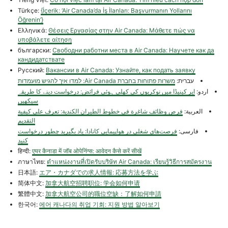
Türkçe:
{İçerik: ‘Air Canada’da İş İlanları: Başvurmanın Yollarını
Öğrenin’}
Ελληνικά:
Θέσεις Εργασίας στην Air Canada: Μάθετε πώς να
υποβάλετε αίτηση
български:
Свободни работни места в Air Canada: Научете как да
кандидатствате
Русский:
Вакансии в Air Canada: Узнайте, как подать заявку
עברית:
משרות פתוחות בחברת Air Canada: למדו איך להגיש מועמדות
اردو:
ایر کینیڈا میں نوکریوں کی کھلی ہوئی فرائض: درخواست دینے کا طریقہ
سیکھیں
العربية:
فرص وظائف شاغرة في خطوط الطيران الكندية: تعرف على كيفية
التقديم
فارسی:
‏فرصت‌های شغلی در هواپیمایی کانادا: یاد بگیرید چطور درخواست
کنید
हिन्दी:
एयर कैनाडा में जॉब ओपेनिंग्स: आवेदन कैसे करें सीखें
ภาษาไทย:
ตำแหน่งงานที่เปิดรับบริษัท Air Canada: เรียนรู้วิธีการสมัครงาน
日本語:
エア・カナダでの求人情報: 応募方法を学ぶ
简体中文:
加拿大航空招聘职位: 学会如何申请
繁體中文:
加拿大航空公司的職位空缺：了解如何申請
한국어:
에어 캐나다의 취업 기회: 지원 방법 알아보기