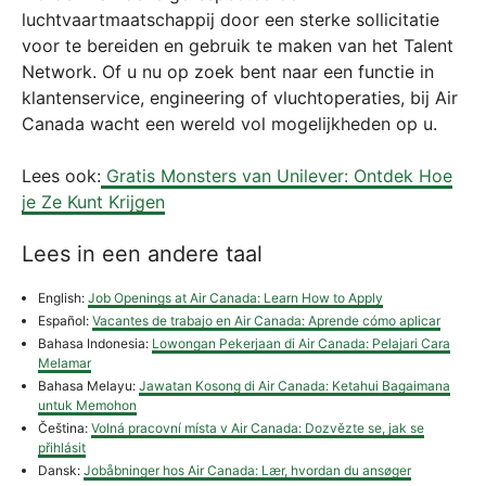
luchtvaartmaatschappij door een sterke sollicitatie
voor te bereiden en gebruik te maken van het Talent
Network. Of u nu op zoek bent naar een functie in
klantenservice, engineering of vluchtoperaties, bij Air
Canada wacht een wereld vol mogelijkheden op u.
Lees ook:
Gratis Monsters van Unilever: Ontdek Hoe
je Ze Kunt Krijgen
Lees in een andere taal
English:
Job Openings at Air Canada: Learn How to Apply
Español:
Vacantes de trabajo en Air Canada: Aprende cómo aplicar
Bahasa Indonesia:
Lowongan Pekerjaan di Air Canada: Pelajari Cara
Melamar
Bahasa Melayu:
Jawatan Kosong di Air Canada: Ketahui Bagaimana
untuk Memohon
Čeština:
Volná pracovní místa v Air Canada: Dozvězte se, jak se
přihlásit
Dansk:
Jobåbninger hos Air Canada: Lær, hvordan du ansøger