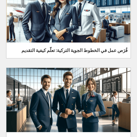
فُرَص عمل في الخطوط الجوية التركية: تعلّم كيفية التقديم