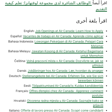
اقرأ أيضاً:
الوظائف الشاغرة لدى مجموعة لوفتهانزا: تعلم كيفية
التقديم
اقرأ بلغة أخرى
English:
Job Openings at Air Canada: Learn How to Apply
Español:
Vacantes de trabajo en Air Canada: Aprende cómo aplicar
Bahasa Indonesia:
Lowongan Pekerjaan di Air Canada: Pelajari Cara
Melamar
Bahasa Melayu:
Jawatan Kosong di Air Canada: Ketahui Bagaimana
untuk Memohon
Čeština:
Volná pracovní místa v Air Canada: Dozvězte se, jak se
přihlásit
Dansk:
Jobåbninger hos Air Canada: Lær, hvordan du ansøger
Deutsch:
Stellenangebote bei Air Canada: Erfahren Sie, wie Sie sich
bewerben können
Eesti:
Tööpakkumised Air Canada’is: Kuidas kandideerida
Français:
Offres d’emploi chez Air Canada : Apprenez comment
postuler
Hrvatski:
Otvorena radna mjesta u Air Canada: Saznajte kako se
prijaviti
Italiano:
Offerte di lavoro presso Air Canada: Scopri come candidarti