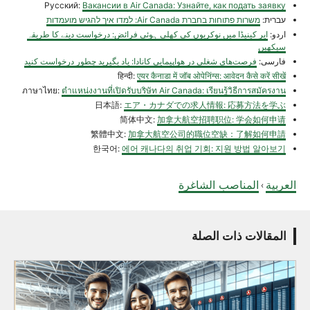
Русский:
Вакансии в Air Canada: Узнайте, как подать заявку
עברית:
משרות פתוחות בחברת Air Canada: למדו איך להגיש מועמדות
اردو:
ایر کینیڈا میں نوکریوں کی کھلی ہوئی فرائض: درخواست دینے کا طریقہ
سیکھیں
فارسی:
‏فرصت‌های شغلی در هواپیمایی کانادا: یاد بگیرید چطور درخواست کنید
हिन्दी:
एयर कैनाडा में जॉब ओपेनिंग्स: आवेदन कैसे करें सीखें
ภาษาไทย:
ตำแหน่งงานที่เปิดรับบริษัท Air Canada: เรียนรู้วิธีการสมัครงาน
日本語:
エア・カナダでの求人情報: 応募方法を学ぶ
简体中文:
加拿大航空招聘职位: 学会如何申请
繁體中文:
加拿大航空公司的職位空缺：了解如何申請
한국어:
에어 캐나다의 취업 기회: 지원 방법 알아보기
العربية
المناصب الشاغرة
›
المقالات ذات الصلة