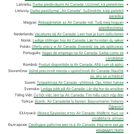
Latviešu:
Darba piedāvājumi Air Canada: Uzziniet, kā pieteikties
Lietuvių:
Darbo pasiūlymai „Air Canada“: Sužinokite, kaip pateikti
paraišką
Magyar:
Állásajánlatok az Air Canada-nál: Tudj meg hogyan
jelentkezhetsz
Nederlands:
Vacatures bij Air Canada: Leer hoe je kunt solliciteren
Norsk:
Ledige stillinger hos Air Canada: Lær hvordan du søker
Polski:
Oferty pracy w Air Canada: Dowiedz się, jak aplikować
Português:
Vagas de emprego na Air Canada: Saiba como se
candidatar
Română:
Posturi disponibile la Air Canada: Află cum să aplici
Slovenčina:
Voľné pracovné miesta v spoločnosti Air Canada: Naučte
sa, ako sa uchádzať
Suomi:
Työpaikkoja Air Canada -yhtiössä: Opi, miten hakea
Svenska:
Lediga jobb på Air Canada: Lär dig hur du ansöker
Tiếng Việt:
Cơ hội việc làm tại Air Canada: Tìm hiểu cách nộp đơn
Türkçe:
{İçerik: ‘Air Canada’da İş İlanları: Başvurmanın Yollarını
Öğrenin’}
Ελληνικά:
Θέσεις Εργασίας στην Air Canada: Μάθετε πώς να
υποβάλετε αίτηση
български:
Свободни работни места в Air Canada: Научете как да
кандидатствате