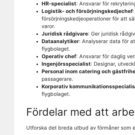
HR-specialist
: Ansvarar för rekryterin
Logistik- och försörjningskedjechef
försörjningskedjeoperationer för att sä
varor.
Juridisk rådgivare
: Ger juridisk rådgi
Dataanalytiker
: Analyserar data för a
flygbolaget.
Operativ chef
: Ansvarar för daglig ver
Ingenjörsspecialist
: Designar, utveck
Personal inom catering och gästfrih
passagerare.
Korporativ kommunikationsspecialis
flygbolaget.
Fördelar med att arb
Utforska det breda utbud av förmåner som e