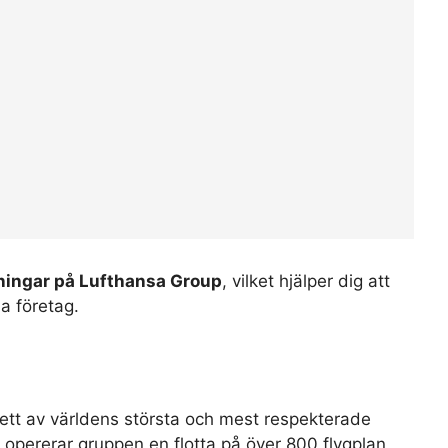
ingar på Lufthansa Group
, vilket hjälper dig att
da företag.
l ett av världens största och mest respekterade
 opererar gruppen en flotta på över 800 flygplan