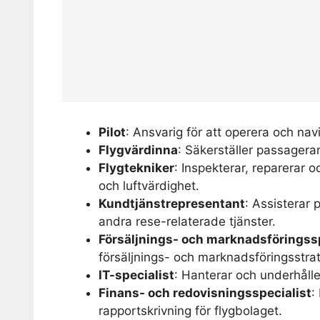
Pilot
: Ansvarig för att operera och nav
Flygvärdinna
: Säkerställer passagera
Flygtekniker
: Inspekterar, reparerar o
och luftvärdighet.
Kundtjänstrepresentant
: Assisterar
andra rese-relaterade tjänster.
Försäljnings- och marknadsföringssp
försäljnings- och marknadsföringsstrate
IT-specialist
: Hanterar och underhåll
Finans- och redovisningsspecialist
:
rapportskrivning för flygbolaget.