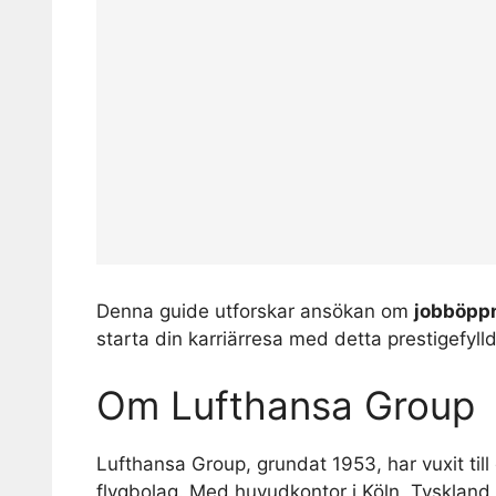
Denna guide utforskar ansökan om
jobböppn
starta din karriärresa med detta prestigefyll
Om Lufthansa Group
Lufthansa Group, grundat 1953, har vuxit til
flygbolag. Med huvudkontor i Köln, Tyskland,