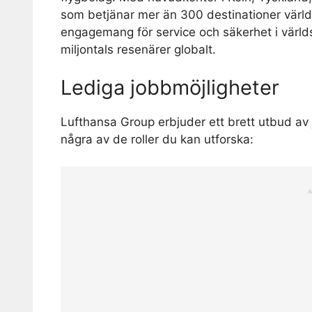
som betjänar mer än 300 destinationer världe
engagemang för service och säkerhet i världskl
miljontals resenärer globalt.
Lediga jobbmöjligheter
Lufthansa Group erbjuder ett brett utbud av 
några av de roller du kan utforska:
A