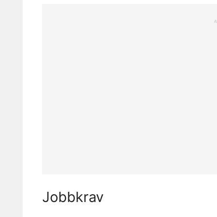
A
Jobbkrav