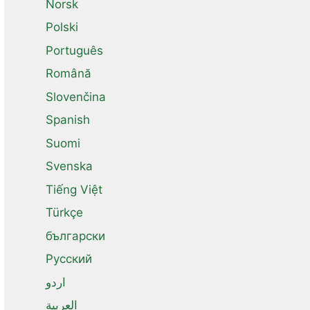
Norsk
Polski
Português
Română
Slovenčina
Spanish
Suomi
Svenska
Tiếng Việt
Türkçe
български
Русский
اردو
العربية