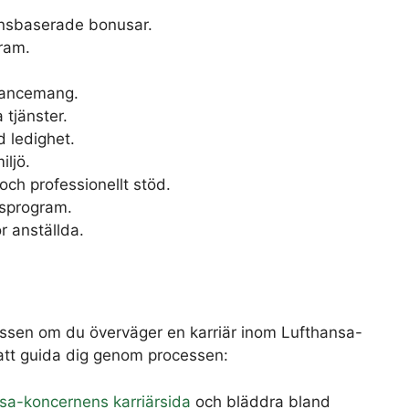
onsbaserade bonusar.
ram.
avancemang.
 tjänster.
 ledighet.
ljö.
och professionellt stöd.
ngsprogram.
ör anställda.
essen om du överväger en karriär inom Lufthansa-
 att guida dig genom processen:
sa-koncernens karriärsida
och bläddra bland