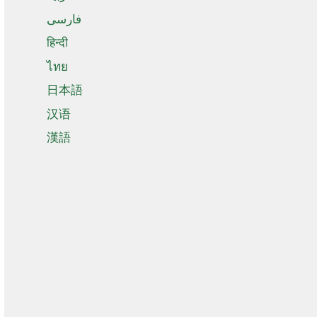
فارسی
हिन्दी
ไทย
日本語
汉语
漢語