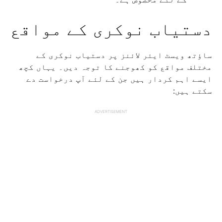
دستیاب نوکری کے مواقع
ساؤتھ ویسٹ ایئر لائنز پر دستیاب نوکری کے
مختلف مواقع کو کھوجنے کا توجہ دیں۔ یہاں کچھ
ایسے اہم کردار ہیں جن کے لئے آپ درخواست دے
سکتے ہیں:
ADVERTISEMENT