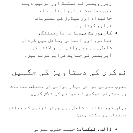
ریزرویشنز کے لسٹنگ اور ترتیب دینے
میں مساعدت فراہم کرتا ہے اور
جائیداد اور شیڈول کی معلومات
فراہم کرتا ہے۔
کارپوریٹ عہدے:
یہ مارکیٹنگ،
فنانس، اور انسانی وسائل میں کردار
شامل ہیں جو ہوائی ایئر لائنز کی
آپریشنز کو حمایت فراہم کرتے ہیں۔
نوکری کی دستاویز کی جگہیں
جنوب مغربی ہوائی جہاز ہوائی ان مختلف مقامات
پر دستیاب نوکری کے مواقع کی تلاش کریں۔
یہاں کچھ مقامات شامل ہیں جہاں نوکری کے مواقع
دستیاب ہو سکتے ہیں:
ڈالس، ٹیکساس:
جیسے جنوب مغربی