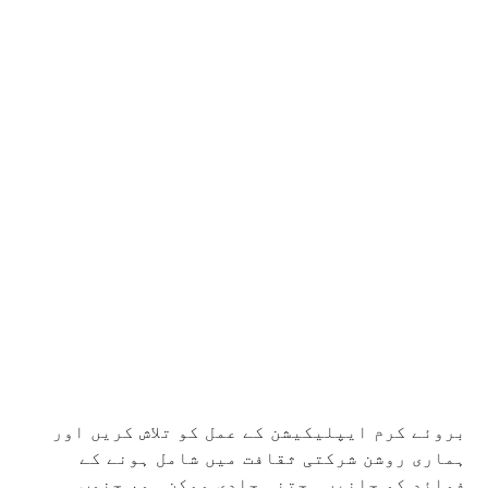
بروئے کرم ایپلیکیشن کے عمل کو تلاش کریں اور
ہماری روشن شرکتی ثقافت میں شامل ہونے کے
فوائد کو جانیں۔ جتنی جلدی ممکن ہو، جنوب