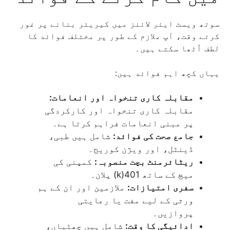
سوتھ ویسٹ ایئر لائنز میں کیریئر بنانے پر غور
کرتے وقت، آپ ملازم کے طور پر مختلف فوائد کا
لطف اُٹھا سکتے ہیں۔
یہاں کچھ اہم فوائد ہیں:
مقابلہ کاری تنخواہ اور انعامات:
مقابلہ کاری تنخواہ اور کارکردگی
پر مبنی انعامات فراہم کرتا ہے۔
جامع صحت کی فوائد:
شامل ہیں طبی،
ڈینٹل، اور ویژن کوریج۔
ریٹائرمنٹ بچت منصوبہ:
کمپنی کی
میچ کے ساتھ 401(k) پلان۔
سفری امتیازات:
ملازمین اور ان کے ہم
ورثی کے لیے مفت یا رعایتی
پروازیں۔
ادائیگی کا وقت:
شامل ہیں چھٹیاں،