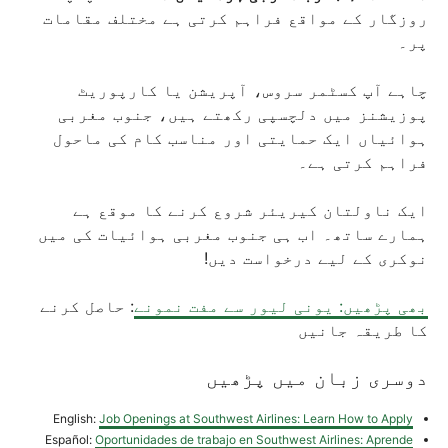
روزگار کے مواقع فراہم کرتی ہے مختلف مقامات
پر۔
چاہے آپ کسٹمر سروس، آپریشن یا کارپوریٹ
پوزیشنز میں دلچسپی رکھتے ہیں، جنوب مغربی
ہوائیاں ایک حمایتی اور مناسب کام کی ماحول
فراہم کرتی ہے۔
ایک ناولتان کیریئر شروع کرنے کا موقع ہے
ہمارے ساتھ۔ اب ہی جنوب مغربی ہوائیات کی میں
نوکری کے لیے درخواست دیں!
بھی پڑھیں: یونی لیور سے مفت نمونے
: حاصل کرنے
کا طریقہ جانیں
دوسری زبان میں پڑھیں
English:
Job Openings at Southwest Airlines: Learn How to Apply
Español:
Oportunidades de trabajo en Southwest Airlines: Aprende