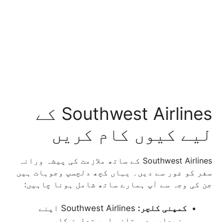
Southwest Airlines کے
لیے کیوں کام کریں
Southwest Airlines کے ساتھ ملازمت کی پیشہ ورانہ
سفر کو غور سے دیں۔ یہاں کچھ دلچسپ وجوہات ہیں
جن کی وجہ سے آپ ہمارے ساتھ شامل ہونا چاہیں:
کمپنی کلچر:
Southwest Airlines اپنے
مزیدار، دوستانہ اور تعاون کار