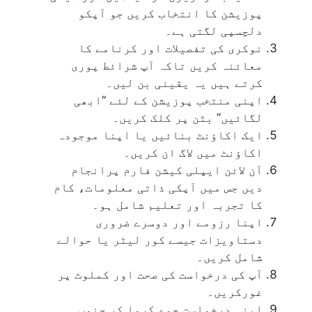
پوزیشن کا انتخاب کریں جو آپکو
دلچسپی لگتی ہے۔
نوکری کی تفصیلات اور کرنامے کا
معائنہ کریں تاکہ آپ شرائط پوری
کرتے ہیں یہ یقینی بن لیں۔
اپنی منتخب پوزیشن کے لئے “ابھی
لگائیں” بٹن پر کلک کریں۔
ایک اکاؤنٹ بنائیں یا اپنا موجودہ
اکاؤنٹ میں لاگ ان کریں۔
آن لائن ایپلی کیشن فارم پرانجام
دیں جس میں آپکی ذاتی معلومات، کام
کا تجربہ اور تعلیم شامل ہو۔
اپنا رزومے اور دوسرے ضروری
دستاویزات جیسے کور لیٹر یا حوالے
شامل کریں۔
آپ کی درخواست کی صحت اور کملوٹ پر
غورکریں۔
اپنی درخواست جمع کروا کر جنوب