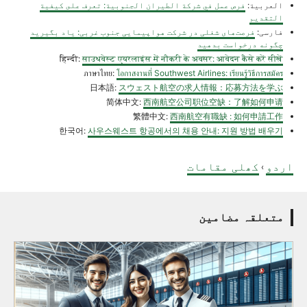
العربية:
فرص عمل في شركة الطيران الجنوبية: تعرف على كيفية
التقديم
فارسی:
فرصت‌های شغلی در شرکت هواپیمایی جنوب غربی: یاد بگیرید
چگونه درخواست بدهید
हिन्दी:
साउथवेस्ट एयरलाइंस में नौकरी के अवसर: आवेदन कैसे करें सीखें
ภาษาไทย:
โอกาสงานที่ Southwest Airlines: เรียนรู้วิธีการสมัคร
日本語:
スウェスト航空の求人情報：応募方法を学ぶ
简体中文:
西南航空公司职位空缺：了解如何申请
繁體中文:
西南航空有職缺 : 如何申請工作
한국어:
사우스웨스트 항공에서의 채용 안내: 지원 방법 배우기
اردو
کھلی مقامات
›
متعلقہ مضامین