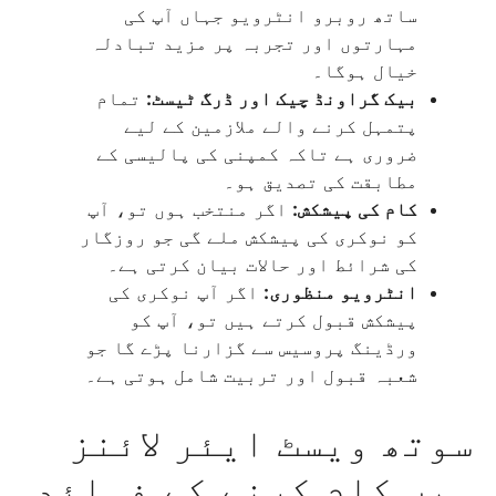
ساتھ روبرو انٹرویو جہاں آپ کی
مہارتوں اور تجربہ پر مزید تبادلہ
خیال ہوگا۔
بیک گراونڈ چیک اور ڈرگ ٹیسٹ:
تمام
پتمہل کرنے والے ملازمین کے لیے
ضروری ہے تاکہ کمپنی کی پالیسی کے
مطابقت کی تصدیق ہو۔
کام کی پیشکش:
اگر منتخب ہوں تو، آپ
کو نوکری کی پیشکش ملے گی جو روزگار
کی شرائط اور حالات بیان کرتی ہے۔
انٹرویو منظوری:
اگر آپ نوکری کی
پیشکش قبول کرتے ہیں تو، آپ کو
ورڈینگ پروسیس سے گزارنا پڑے گا جو
شعبہ قبول اور تربیت شامل ہوتی ہے۔
سوتھ ویسٹ ایئر لائنز
میں کام کرنے کے فوائد