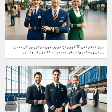
بین الاقوامی اؓئیروان گروپ میں نوکریوں کی کھلی
ہوئی پیشکشیں: درخواست دینے کا طریقہ جانیں