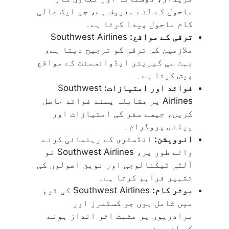
ماحول کے لئے معروف ہے، جو ایک عالی
کام ماحول پیدا کرتا ہے۔
ترقی کے مواقع:
Southwest Airlines
ملازمین کی ترقی کو ترجیح دیتا ہے،
بہت سی کیریئر ایڈوانسمنٹ کے مواقع
پیش کرتا ہے۔
فوائد اور امتیازات:
Southwest
Airlines پر مقابلہ پسند فوائد حاصل
کریں، جیسے سفر کی امتیازات اور
ویلنس پروگرام۔
انوویشن:
انڈسٹری کے رہنمائی کرنے
والے طور پر، Southwest Airlines نو
آلٹی ٹیکنالوجی اور نوین اصولوں کی
تشہیر فراہم کرتا ہے۔
موثر کام:
Southwest Airlines کی ٹیم
میں شامل ہوں جو کسٹمرز اور
برادریوں پر مثبت اثر انداز ہونے
کے لئے مخصوص ہے۔