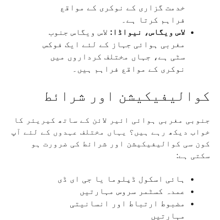
خدمت گزاری کے نوکری کے مواقع
فراہم کرتا ہے۔
لاس ویگاس، نیواڈا:
لاس ویگاس جنوب
مغربی ہوائی جہاز کے لئے ایک فوکس
سٹی ہے، جہاں مختلف کرداروں میں
نوکری کے مواقع فراہم ہیں۔
کوالیفیکیشن اور شرائط
جنوبی مغربی ہوائی ائیر لائن کے ساتھ کیریئر کا
خواب دیکھ رہے ہیں؟ یہاں مختلف عہدوں کے لئے آپ
کون سی کوالیفیکیشن اور شرائط کی ضرورت ہو
سکتی ہے:
ہائی اسکول ڈپلوما یا جی ای ڈی
عمدہ کسٹمر سروس مہارتیں
مضبوط ارتباط اور انسانیتی
مہارتیں