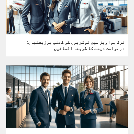
ترک ہواویز میں نوکریوں کی کھلی پوزیشنیاں:
درخواست دینے کا طریقہ اٹھائیں