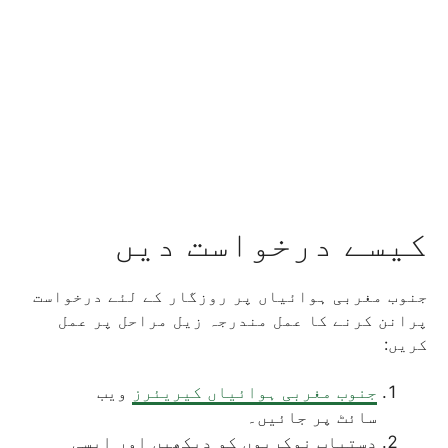
کیسے درخواست دیں
جنوب مغربی ہوائیاں پر روزگار کے لئے درخواست
پرانن کرنے کا عمل مندرجہ زیل مراحل پر عمل
کریں:
جنوب مغربی ہوائیاں کیریئرز
ویب
سائٹ پر جائیں۔
دستیاب نوکریوں کو دیکھیں اور ایسی