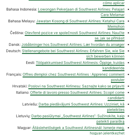
cómo aplicar
Bahasa Indonesia:
Lowongan Pekerjaan di Southwest Airlines: Pelajari
Cara Melamar
Bahasa Melayu:
Jawatan Kosong di Southwest Airlines: Ketahui Cara
Memohon
Čeština:
Otevřené pozice ve společnosti Southwest Airlines: Naučte
se, jak se přihlásit
Dansk:
Jobåbninger hos Southwest Airlines: Lær hvordan du ansøger
Deutsch:
Stellenangebote bei Southwest Airlines: Erfahren Sie, wie Sie
sich bewerben können
Eesti:
Tööpakkumised Southwest Airlinesis: Õppige, kuidas
kandideerida
Français:
Offres d’emploi chez Southwest Airlines : Apprenez comment
postuler
Hrvatski:
Poslovi na Southwest Airlinesu: Saznajte kako se prijaviti
Italiano:
Offerte di lavoro presso Southwest Airlines: Scopri come
candidarti
Latviešu:
Darba piedāvājumi Southwest Airlines: Uzziniet, kā
pieteikties
Lietuvių:
Darbo pasiūlymai „Southwest Airlines“: Sužinokite, kaip
pateikti paraišką
Magyar:
Álláslehetőségek a Southwest Airlinesnál: Ismerje meg,
hogyan jelentkezhet