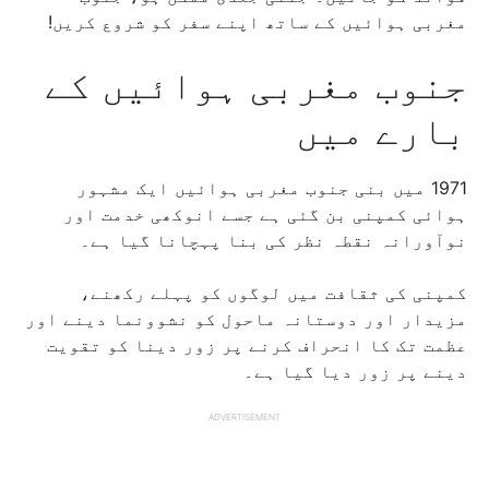
مغربی ہوائیں کے ساتھ اپنے سفر کو شروع کریں!
جنوب مغربی ہوائیں کے
بارے میں
1971 میں بنی جنوب مغربی ہوائیں ایک مشہور
ہوائی کمپنی بن گئی ہے جسے انوکھی خدمت اور
نوآورانہ نقطہ نظر کی بنا پہچانا گیا ہے۔
کمپنی کی ثقافت میں لوگوں کو پہلے رکھنے،
مزیدار اور دوستانہ ماحول کو نشوونما دینے اور
عظمت تک کا انحراف کرنے پر زور دینا کو تقویت
دینے پر زور دیا گیا ہے۔
ADVERTISEMENT