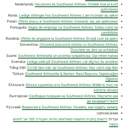
Nederlands:
Vacatures bij Southwest Airlines: Ontdek hoe je kunt
solliciteren
Norsk:
Ledige stillinger hos Southwest Airlines: Lær hvordan du søker
Polski:
Oferty pracy w Southwest Airlines: Dowiedz się, jak aplikować
Português:
Vagas de emprego na Southwest Airlines: Saiba como se
candidatar
Română:
Oferte de angajare la Southwest Airlines: Învață cum să aplici
Slovenčina:
Otvorené pracovné miesta vo Southwest Airlines:
Dozviete sa, ako sa uchádzať
Suomi:
Southwest Airlinesilla on avoimia työpaikkoja: Opi miten hakea
Svenska:
Lediga jobb på Southwest Airlines: Lär dig hur du ansöker
Tiếng Việt:
Cơ hội làm việc tại Southwest Airlines: Học cách nộp đơn
Türkçe:
Southwest Airlines’da İş İlanları: Nasıl Başvuru Yapılacağını
Öğrenin
Ελληνικά:
Θέσεις εργασίας στη Southwest Airlines: Μάθετε πώς να
κάνετε αίτηση
български:
Свободни позиции на Southwest Airlines: Научете как
да кандидатствате
Русский:
Вакансии в Southwest Airlines: Узнайте, как подать заявку
српски језик:
עברית:
דרושים בחברת התעופה סאות’ווסט אירועי העבודה: למד איך להגיש
בקשה