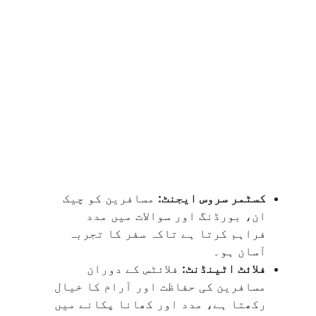
کسٹمر سروس ایجنٹ:
مسافرین کو چیک
ان، بورڈنگ اور سوالات میں مدد
فراہم کرتا ہے تاکہ سفر کا تجربہ
آسان ہو۔
فلائٹ اٹینڈنٹ:
فلائٹس کے دوران
مسافرین کی حفاظت اور آرام کا خیال
رکھتا ہے، مدد اور کھانا پکانے میں