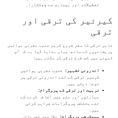
تعطیلات، اور بیماری سے چھٹکارا۔
کیرئیر کی ترقی اور
ترقی
جابی ترقی کا سفر شروع کریں جنوب مغربی ہوائیں
پریشانیوں کے ساتھ. یہاں بتایا گیا ہے کہ آپ
کمپنی میں کس طرح ترقی کر سکتے ہیں:
اندرونی تشہیر:
جنوب مغربی ہوائیں
کرسیر ترقی کے لئے اندرونی ترقی پر
توجہ دیتی ہیں۔
تربیت اور ترقی کے پروگرام:
مہارتوں اور علم میں اضافہ کرنے کے
لئے مختلف پروگرامات فراہم کرتی
ہیں۔
مینٹرشپ پروگرام:
ملازمین تجرباتی