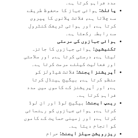
مدد فراہم کرتا ہے۔
پائلٹ:
ہوائی جہاز کا محفوظ طریقے
سے چلاتا ہے، فلائٹ پلانوں کا پیروی
کرتا ہے، اور ہوائی ٹریفک کنٹرول
سے رابطہ رکھتا ہے۔
ہوائی جہازوں کی مرمتی
تکنیشین:
ہوائی جہازوں کا جائزہ
لیتا ہے، درستی کرتا ہے، اور سلامتی
اور فعالیت کیلئے مرمت کرتا ہے۔
آپریشنز ایجنٹ:
فلائٹ شیڈولز کو
منظم کرتا ہے، بیگیج ہینڈل کرتا
ہے، اور آپریشنز کے کاموں میں مدد
فراہم کرتا ہے۔
ریمپ ایجنٹ:
بیگیج لوڈ اور ان لوڈ
کرتا ہے، ہوائی جہازوں کو رہنمائی
کرتا ہے، اور زمینی حمایت کے کاموں
کو انجام دیتا ہے۔
ریزرویشن سیلز ایجنٹ:
حرام