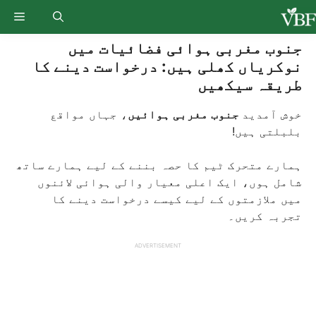
Ski
enu
t
conten
جنوب مغربی ہوائی فضائیات میں
نوکریاں کھلی ہیں: درخواست دینے کا
طریقہ سیکھیں
خوش آمدید
جنوب مغربی ہوائیں
، جہاں مواقع
بلبلتی ہیں!
ہمارے متحرک ٹیم کا حصہ بننے کے لیے ہمارے ساتھ
شامل ہوں، ایک اعلی معیار والی ہوائی لائنوں
میں ملازمتوں کے لیے کیسے درخواست دینے کا
تجربہ کریں۔
ADVERTISEMENT