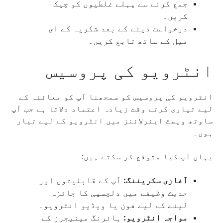
جمع کرنے سے پہلے غلطیوں کو چیک
کریں۔
درخواست دینے کے بعد شکریہ کے ای
میل کے ساتھ تابع کریں۔
انٹرویو کی پروسیس
انٹرویو کی پروسیس کو سمجھنا آپ کو معائنہ کے
لیے تیاری کرتے وقت زیادہ اعتماد دلاتا ہے جب آپ
ساوتھ ویسٹ ایئرلائنز میں انٹرویو کے لیے تیار
ہوں۔
یہاں آپ کیا متوقع کر سکتے ہیں:
آغازی سکریننگ:
آپ کے قابلیتوں اور
حدیث وظیفے میں دلچسپی کا جائزہ
لینے کے لیے فون یا ویڈیو انٹرویو۔
مواجہ انٹرویو:
ہائرنگ مینیجرز کے