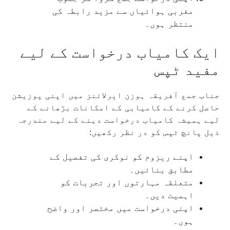
مغربی ہوائیاں سے مزید رابطہ کی
منتظر ہوں۔
ایک کامیاب درخواست کے لیے
مفید ٹپس
جناب جمع آفریقہ ہوزن اېرلائنز میں اپنی پوزیشن
حاصل کرنے کے کامیابی کے امکانات بڑھانے کے
لیے ہمیشہ کامیاب درخواست دینے کے لیے مندرجہ
ذیل پانچ ٹپس کو در نظر رکھیں:
اپنے ریزوم کو نوکری کی تفصیل کے
مطابق بنائیں۔
متعلقہ مہارتوں اور تجربات کو
اہمیت دیں۔
اپنی درخواست میں مختصر اور واضح
ہوں۔