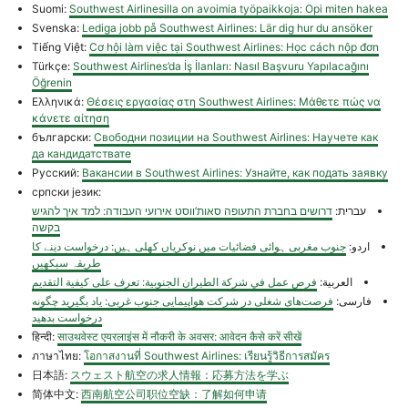
Suomi:
Southwest Airlinesilla on avoimia työpaikkoja: Opi miten hakea
Svenska:
Lediga jobb på Southwest Airlines: Lär dig hur du ansöker
Tiếng Việt:
Cơ hội làm việc tại Southwest Airlines: Học cách nộp đơn
Türkçe:
Southwest Airlines’da İş İlanları: Nasıl Başvuru Yapılacağını
Öğrenin
Ελληνικά:
Θέσεις εργασίας στη Southwest Airlines: Μάθετε πώς να
κάνετε αίτηση
български:
Свободни позиции на Southwest Airlines: Научете как
да кандидатствате
Русский:
Вакансии в Southwest Airlines: Узнайте, как подать заявку
српски језик:
עברית:
דרושים בחברת התעופה סאות’ווסט אירועי העבודה: למד איך להגיש
בקשה
اردو:
جنوب مغربی ہوائی فضائیات میں نوکریاں کھلی ہیں: درخواست دینے کا
طریقہ سیکھیں
العربية:
فرص عمل في شركة الطيران الجنوبية: تعرف على كيفية التقديم
فارسی:
فرصت‌های شغلی در شرکت هواپیمایی جنوب غربی: یاد بگیرید چگونه
درخواست بدهید
हिन्दी:
साउथवेस्ट एयरलाइंस में नौकरी के अवसर: आवेदन कैसे करें सीखें
ภาษาไทย:
โอกาสงานที่ Southwest Airlines: เรียนรู้วิธีการสมัคร
日本語:
スウェスト航空の求人情報：応募方法を学ぶ
简体中文:
西南航空公司职位空缺：了解如何申请