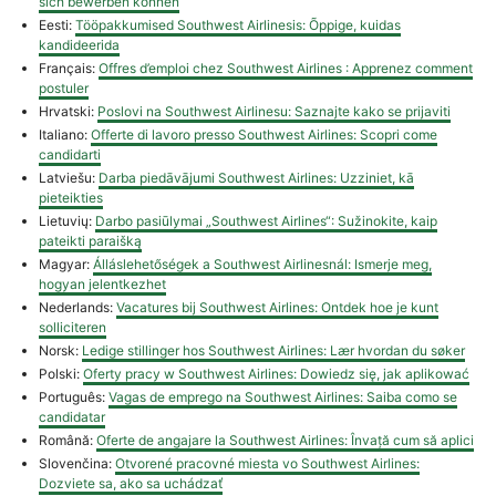
sich bewerben können
Eesti:
Tööpakkumised Southwest Airlinesis: Õppige, kuidas
kandideerida
Français:
Offres d’emploi chez Southwest Airlines : Apprenez comment
postuler
Hrvatski:
Poslovi na Southwest Airlinesu: Saznajte kako se prijaviti
Italiano:
Offerte di lavoro presso Southwest Airlines: Scopri come
candidarti
Latviešu:
Darba piedāvājumi Southwest Airlines: Uzziniet, kā
pieteikties
Lietuvių:
Darbo pasiūlymai „Southwest Airlines“: Sužinokite, kaip
pateikti paraišką
Magyar:
Álláslehetőségek a Southwest Airlinesnál: Ismerje meg,
hogyan jelentkezhet
Nederlands:
Vacatures bij Southwest Airlines: Ontdek hoe je kunt
solliciteren
Norsk:
Ledige stillinger hos Southwest Airlines: Lær hvordan du søker
Polski:
Oferty pracy w Southwest Airlines: Dowiedz się, jak aplikować
Português:
Vagas de emprego na Southwest Airlines: Saiba como se
candidatar
Română:
Oferte de angajare la Southwest Airlines: Învață cum să aplici
Slovenčina:
Otvorené pracovné miesta vo Southwest Airlines:
Dozviete sa, ako sa uchádzať