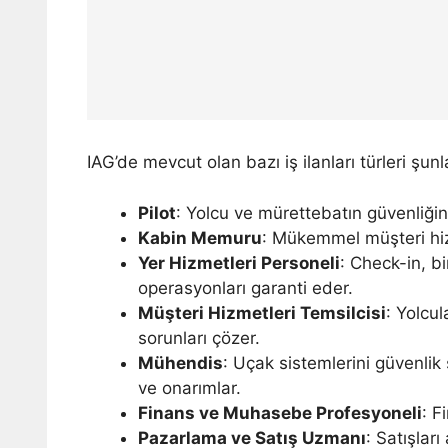
IAG’de mevcut olan bazı iş ilanları türleri şunl
Pilot
: Yolcu ve mürettebatın güvenliğini
Kabin Memuru
: Mükemmel müşteri hizm
Yer Hizmetleri Personeli
: Check-in, bi
operasyonları garanti eder.
Müşteri Hizmetleri Temsilcisi
: Yolcu
sorunları çözer.
Mühendis
: Uçak sistemlerini güvenlik
ve onarımlar.
Finans ve Muhasebe Profesyoneli
: F
Pazarlama ve Satış Uzmanı
: Satışları