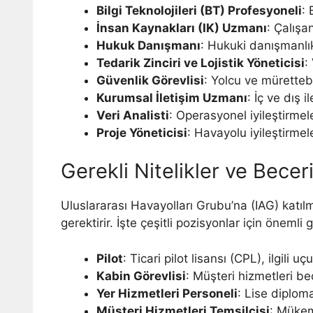
Bilgi Teknolojileri (BT) Profesyoneli
: 
İnsan Kaynakları (IK) Uzmanı
: Çalışan
Hukuk Danışmanı
: Hukuki danışmanlı
Tedarik Zinciri ve Lojistik Yöneticisi
:
Güvenlik Görevlisi
: Yolcu ve müretteba
Kurumsal İletişim Uzmanı
: İç ve dış i
Veri Analisti
: Operasyonel iyileştirmele
Proje Yöneticisi
: Havayolu iyileştirmeler
Gerekli Nitelikler ve Beceri
Uluslararası Havayolları Grubu’na (IAG) katılma
gerektirir. İşte çeşitli pozisyonlar için önemli 
Pilot
: Ticari pilot lisansı (CPL), ilgili 
Kabin Görevlisi
: Müşteri hizmetleri bece
Yer Hizmetleri Personeli
: Lise diploma
Müşteri Hizmetleri Temsilcisi
: Mükem