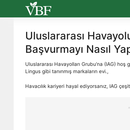
Skip
to
content
Uluslararası Havayolu
Başvurmayı Nasıl Ya
Uluslararası Havayolları Grubu’na (IAG) hoş gel
Lingus gibi tanınmış markaların evi.,
Havacılık kariyeri hayal ediyorsanız, IAG çeşitli
A