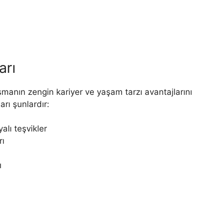
arı
şmanın zengin kariyer ve yaşam tarzı avantajlarını
rı şunlardır:
lı teşvikler
rı
ı