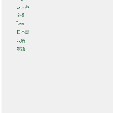
فارسی
हिन्दी
ไทย
日本語
汉语
漢語