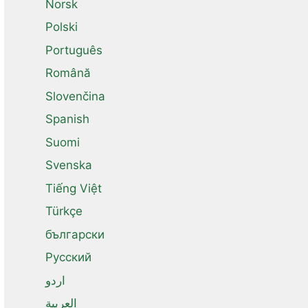
Norsk
Polski
Português
Română
Slovenčina
Spanish
Suomi
Svenska
Tiếng Việt
Türkçe
български
Русский
اردو
العربية