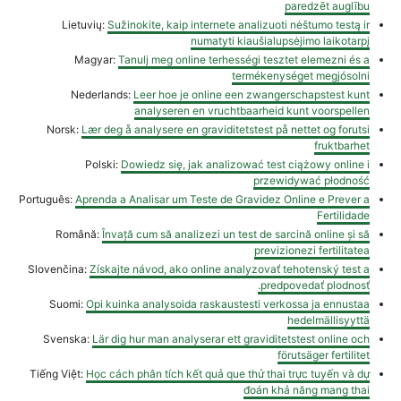
paredzēt auglību
Lietuvių:
Sužinokite, kaip internete analizuoti nėštumo testą ir
numatyti kiaušialupsėjimo laikotarpį
Magyar:
Tanulj meg online terhességi tesztet elemezni és a
termékenységet megjósolni
Nederlands:
Leer hoe je online een zwangerschapstest kunt
analyseren en vruchtbaarheid kunt voorspellen
Norsk:
Lær deg å analysere en graviditetstest på nettet og forutsi
fruktbarhet
Polski:
Dowiedz się, jak analizować test ciążowy online i
przewidywać płodność
Português:
Aprenda a Analisar um Teste de Gravidez Online e Prever a
Fertilidade
Română:
Învață cum să analizezi un test de sarcină online și să
previzionezi fertilitatea
Slovenčina:
Získajte návod, ako online analyzovať tehotenský test a
predpovedať plodnosť.
Suomi:
Opi kuinka analysoida raskaustesti verkossa ja ennustaa
hedelmällisyyttä
Svenska:
Lär dig hur man analyserar ett graviditetstest online och
förutsäger fertilitet
Tiếng Việt:
Học cách phân tích kết quả que thử thai trực tuyến và dự
đoán khả năng mang thai