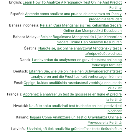
English:
Learn How To Analyze A Pregnancy Test Online And Predict
Fertility
Español:
Aprende cómo analizar una prueba de embarazo en línea y
predecir la fertilidad
Bahasa Indonesia:
Pelajari Cara Menganalisis Tes Kehamilan Secara
Online dan Memprediksi Kesuburan
Bahasa Melayu:
Belajar Bagaimana Menganalisis Ujian Kehamilan
Secara Online Dan Meramal Kesuburan
Čeština:
Naučte se, jak online analyzovat těhotenský test a
předpovědět plodnost.
Dansk:
Lær hvordan du analyserer en graviditetstest online og
forudsiger fertilitet
Deutsch:
Erfahren Sie, wie Sie online einen Schwangerschaftstest
analysieren und die Fruchtbarkeit vorhersagen können.
Eesti:
Õppige, kuidas analüüsida rasedustesti veebis ja ennustada
viljakust
Français:
Apprenez à analyser un test de grossesse en ligne et prédire
la fertilité
Hrvatski:
Naučite kako analizirati test trudnoće online i predvidjeti
plodnost
Italiano:
Impara Come Analizzare un Test di Gravidanza Online e
Prevedere la Fertilità
Latviešu:
Uzziniet, kā tiek analizēta grūtniecības tests tiešsaistē un