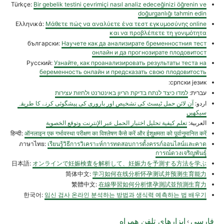
Türkçe:
Bir gebelik testini çevrimiçi nasıl analiz edeceğinizi öğrenin ve
doğurganlığı tahmin edin
Ελληνικά:
Μάθετε πώς να αναλύετε ένα τεστ εγκυμοσύνης online
και να προβλέπετε τη γονιμότητα
български:
Научете как да анализирате бременностния тест
онлайн и да прогнозирате плодовитост
Русский:
Узнайте, как проанализировать результаты теста на
беременность онлайн и предсказать свою плодовитость
српски језик:
עברית:
למדו כיצד לנתח בדיקת הריון באינטרנט ולחזות עצירות
اردو:
آن لائن حمل ٹیسٹ کی تشخیص اور باروری کی پیشگوئی کرنے کا طریقہ
سیکھیں
العربية:
تعلم كيفية تحليل اختبار الحمل عبر الإنترنت وتوقع الخصوبة
हिन्दी:
ऑनलाइन एक गर्भावस्था परीक्षण का विश्लेषण कैसे करें और ईशुक्षमता को पूर्वानुमानित करें
ภาษาไทย:
เรียนรู้วิธีการวิเคราะห์การทดสอบการตั้งครรภ์ออนไลน์และคาด
การณ์ดวงเจริญพันธุ์
日本語:
オンラインで妊娠検査を解析して、妊娠力を予測する方法を学ぶ
简体中文:
学习如何在线分析怀孕测试并预测生育能力
繁體中文:
在線學習如何分析懷孕測試並預測生育力
한국어:
임신 검사 온라인 분석하는 방법과 생식력 예측하는 법 배우기
فارسی
ابزارهای تلفن همراه
›