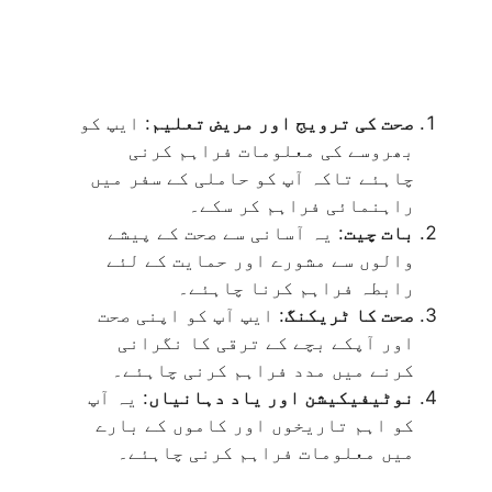
صحت کی ترویج اور مریض تعلیم
: ایپ کو
بھروسے کی معلومات فراہم کرنی
چاہئے تاکہ آپ کو حاملی کے سفر میں
راہنمائی فراہم کر سکے۔
بات چیت
: یہ آسانی سے صحت کے پیشے
والوں سے مشورے اور حمایت کے لئے
رابطہ فراہم کرنا چاہئے۔
صحت کا ٹریکنگ
: ایپ آپ کو اپنی صحت
اور آپکے بچے کے ترقی کا نگرانی
کرنے میں مدد فراہم کرنی چاہئے۔
نوٹیفیکیشن اور یاد دہانیاں
: یہ آپ
کو اہم تاریخوں اور کاموں کے بارے
میں معلومات فراہم کرنی چاہئے۔