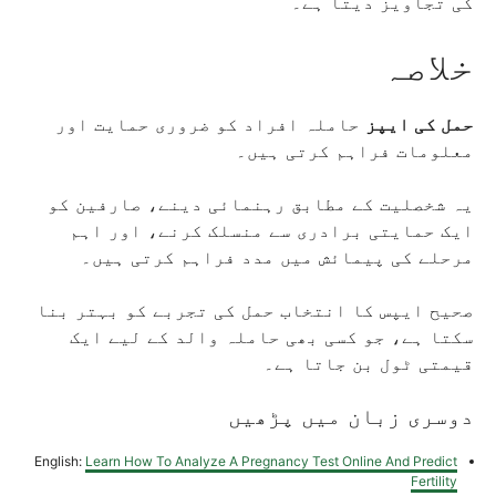
کی تجاویز دیتا ہے۔
خلاصہ
حمل کی ایپز
حاملہ افراد کو ضروری حمایت اور
معلومات فراہم کرتی ہیں۔
یہ شخصلیت کے مطابق رہنمائی دینے، صارفین کو
ایک حمایتی برادری سے منسلک کرنے، اور اہم
مرحلے کی پیمائش میں مدد فراہم کرتی ہیں۔
صحیح ایپس کا انتخاب حمل کی تجربے کو بہتر بنا
سکتا ہے، جو کسی بھی حاملہ والد کے لیے ایک
قیمتی ٹول بن جاتا ہے۔
دوسری زبان میں پڑھیں
English:
Learn How To Analyze A Pregnancy Test Online And Predict
Fertility