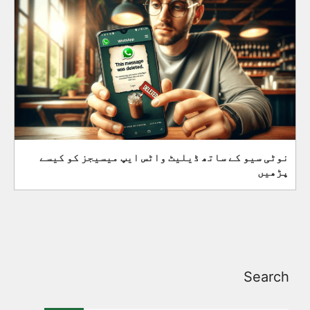
نوٹی سیو کے ساتھ ڈیلیٹ واٹس ایپ میسیجز کو کیسے
پڑھیں
Search