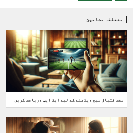
متعلقہ مضامین
مفت فٹبال میچ دیکھنے کے لیے ایک ایپ دریافت کریں