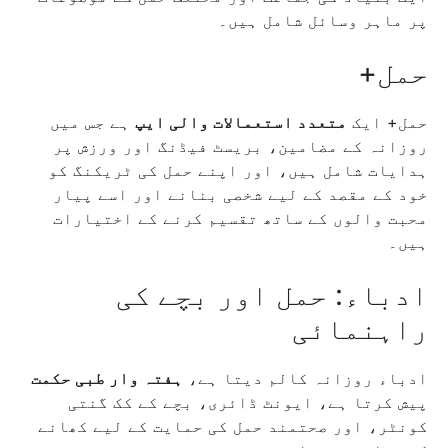
پر ماہر وسائل شامل ہیں۔
حمل+
حمل+ ایک
متعدد استعمالات والی ایپ
ہے جس میں
روزانہ کے مضامین، بریسٹ فیڈنگ اور ورزش پر
ہدایات شامل ہیں، اور اپنے حمل کی ٹریکنگ کو
خود کے مقصد کے لیے شخصی بنانے اور اسے پیار
محبت والوں کے ساتھ تقسیم کرنے کے اختیارات
ہیں۔
ادباء: حمل اور بچے کی
راہنمائی
ادباء روزانہ کالم دیتا ہے،
ہفتہ وار طبی حکمت
پیش کرتا ہے، ایونٹ ڈائری، بچے کے کک گنتی
کونٹر، اور صحتمند حمل کی حمایت کے لیے کھانے