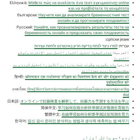
Ελληνικά:
Μάθετε πώς να αναλύετε ένα τεστ εγκυμοσύνης online
και να προβλέπετε τη γονιμότητα
български:
Научете как да анализирате бременностния тест
онлайн и да прогнозирате плодовитост
Русский:
Узнайте, как проанализировать результаты теста на
беременность онлайн и предсказать свою плодовитость
српски језик:
עברית:
למדו כיצד לנתח בדיקת הריון באינטרנט ולחזות עצירות
العربية:
تعلم كيفية تحليل اختبار الحمل عبر الإنترنت وتوقع
الخصوبة
فارسی:
یاد بگیرید چگونه تست بارداری آنلاین را تحلیل کرده و به
پیش‌بینی باروری بپردازید
हिन्दी:
ऑनलाइन एक गर्भावस्था परीक्षण का विश्लेषण कैसे करें और ईशुक्षमता को
पूर्वानुमानित करें
ภาษาไทย:
เรียนรู้วิธีการวิเคราะห์การทดสอบการตั้งครรภ์ออนไลน์และคาดการณ์ดวงเจริญ
พันธุ์
日本語:
オンラインで妊娠検査を解析して、妊娠力を予測する方法を学ぶ
简体中文:
学习如何在线分析怀孕测试并预测生育能力
繁體中文:
在線學習如何分析懷孕測試並預測生育力
한국어:
임신 검사 온라인 분석하는 방법과 생식력 예측하는 법 배우기
اردو
موبائل اوزار
›