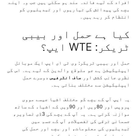
افراد کے لیے فائدہ مند ہو سکتی ہیں جب وہ اپنے
بچے کی پیدائش کی تیاریوں اور تبدیلیوں کو
انتظام کر رہے ہیں۔
کیا ہے حمل اور بیبی
ٹریکر: WTE ایپ؟
حمل اور بیبی ٹریکر: وی ٹی ای ایپ ایک موبائل
ایپلیکیشن ہے جو متوقع والدین کے لیے ہے۔ اس کی
نظری جانب کشش اور
صاف انٹرفیس
دوسرے حمل
ایپلیکیشن سے مختلف بناتی ہے۔
یہ ایپ آپ کے بچے کو مختلف اشیا جیسے مووی
پروپس اور 80ویں اور 90ویں کے اشیاء کے ساتھ
موازنہ کرتی ہے۔ یہ آپ کے بچے کی 3ڈی تصاویر،
جسمانی ترقی کی تفصیلات، آپ کے جسم میں
تبدیلیوں کی معلومات، اور بچے اور حمل کی
مصنوعات کی تعریفیں فراہم کرتی ہے۔