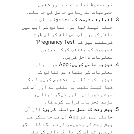
کو محفوظ کیا جا سکے اور شخصی
خصوصیات تک رسائی حاصل کی جا سکے۔
اٹھایئے ٹیسٹ کے نتائج:
جب آپ نے
حملہ ٹیسٹ لیا ہو، نتائج کو ایپ میں
داخل کریں۔ آپ اس کام کو اس طرح
کرسکتے ہیں کہ ‘Pregnancy Test’
خصوصیت کو منتخب کرکے موزوں
معلومات داخل کریں۔
تجزیہ حاصل کریں:
App فراہم کردہ
معلومات کی بنیاد پر نتائج کا
تجزیہ کرے گا۔ یہ تشخیص کریں گے کہ
کیا ٹیسٹ مثبت یا منفی ہے اور آپ کے
حیضی دورانیہ اور دیگر ڈیٹا پر
مزید تجزیات فراہم کرے گا۔
پیش رفت کا عمل مواصلہ کریں:
اگر آپ
حاملہ ہیں تو App آپ کی حاملگی کی
پیش رفت کو ردوپسر کرنے لگے گا۔ اگر
نہیں، تو آپ کی بارگردانی کی سفر