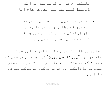
پلیٹفارم فراہم کرتی ہیں جو ایک
ڈیجیٹل کمیونٹی میں نکل کر کام آتا
ہے.
زیادہ تر ایپس ہر مرحلے پر متوقع
ترقیوں کے مطابق روزانہ یا ہفتہ
وار اپڈیٹس فراہم کرتی ہیں، جو کسی
کے لیے تسلی بخش ہو سکتی ہے.
تحقیق یہ ظاہر کرتی ہے کہ شقائق دماغ، جس کو
عام طور پر “
پریگننسی برین
” کہا جاتا ہے، حمل کے
دوران کم ہو سکتی ہے، خاص طور پر تیسرے ٹرمسٹر
میں. یہ یاداسکی اور توجہ مرکوز ہونے کی مسائل
شامل ہیں.
ADVERTISEMENT