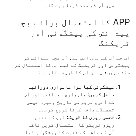
میں آپ کو مدد کرتا رہے گا۔
APP کا استعمال برائے بچہ
پیدائش کی پیشگوئی اور
ٹریکنگ
اب جب آپ کے پاس ایپ ہے، آپ بچہ پیدائش کی
پیشگوئی اور ٹریکنگ کے لیے اس کا استعمال کر
سکتے ہیں؛ یہاں اس کا طریقہ کار ہے:
پیشگوئی کیا ہوا ماہواری دورانیہ
داخل کریں:
ماہواری دورانیہ اور آپ
کے آخری مریض کی تاریخ وغیرہ جیسی
تفصیلات داخل کرنا شروع کریں۔
تخمی ریزی کا ٹریک:
ایپ کے تخمی
ریزی ٹریکر کا استعمال کریں تاکہ
آپ کے حاضر کے فترت کا پیشگوئی کیا