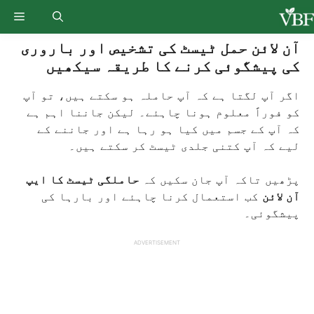
Ski
enu
t
conten
آن لائن حمل ٹیسٹ کی تشخیص اور باروری
کی پیشگوئی کرنے کا طریقہ سیکھیں
اگر آپ لگتا ہے کہ آپ حاملہ ہو سکتے ہیں، تو آپ
کو فوراً معلوم ہونا چاہئے۔ لیکن جاننا اہم ہے
کہ آپ کے جسم میں کیا ہو رہا ہے اور جاننے کے
لیے کہ آپ کتنی جلدی ٹیسٹ کر سکتے ہیں۔
پڑھیں تاکہ آپ جان سکیں کہ
حاملگی ٹیسٹ کا ایپ
آن لائن
کب استعمال کرنا چاہئے اور بارہا کی
پیشگوئی۔
ADVERTISEMENT