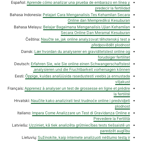
Español:
Aprende cómo analizar una prueba de embarazo en línea y
predecir la fertilidad
Bahasa Indonesia:
Pelajari Cara Menganalisis Tes Kehamilan Secara
Online dan Memprediksi Kesuburan
Bahasa Melayu:
Belajar Bagaimana Menganalisis Ujian Kehamilan
Secara Online Dan Meramal Kesuburan
Čeština:
Naučte se, jak online analyzovat těhotenský test a
předpovědět plodnost.
Dansk:
Lær hvordan du analyserer en graviditetstest online og
forudsiger fertilitet
Deutsch:
Erfahren Sie, wie Sie online einen Schwangerschaftstest
analysieren und die Fruchtbarkeit vorhersagen können.
Eesti:
Õppige, kuidas analüüsida rasedustesti veebis ja ennustada
viljakust
Français:
Apprenez à analyser un test de grossesse en ligne et prédire
la fertilité
Hrvatski:
Naučite kako analizirati test trudnoće online i predvidjeti
plodnost
Italiano:
Impara Come Analizzare un Test di Gravidanza Online e
Prevedere la Fertilità
Latviešu:
Uzziniet, kā tiek analizēta grūtniecības tests tiešsaistē un
paredzēt auglību
Lietuvių:
Sužinokite, kaip internete analizuoti nėštumo testą ir