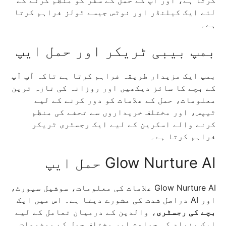
کرتا ہے، اور آپ کے حمل کے سفر کو منظم کرنے کے
لئے ایک کیلنڈر اور نوٹس جیسے ٹولز فراہم کرتا
ہے۔
بمپ بیبی ٹریکر اور حمل ایپ
بمپ ایک مزیدار طریقہ فراہم کرتا ہے تاکہ آپ آپ
کے بچے کا سائز دیکھیں اور روزانہ کی تازہ ترین
معلومات، حمل کے علامات کو دور کرنے کے لیے
ٹیپس، اور مختلف خریداروں سے تحفے کی منظم
کرنے والے اسکرین کے لیے ایک رجسٹری ٹریکر
فراہم کرتا ہے۔
Glow Nurture AI حمل ایپ
Glow Nurture AI علامات کی معلومات، سوشیل سپورٹ،
اور AI دراصل شدت کی مشورے دیتا ہے۔ اس میں ایک
بچے کی رجسٹری
، والدین کے درمیان تعامل کے لیے
ایک بنیاد کی جماعت اور مختلف حمل کے موضوعات