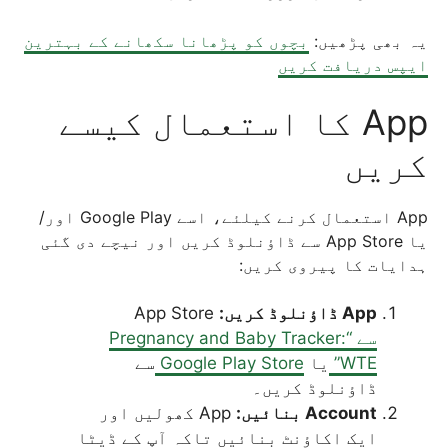
یہ بھی پڑھیں:
بچوں کو پڑھانا سکھانے کے بہترین
ایپس دریافت کریں
App کا استعمال کیسے
کریں
App استعمال کرنے کیلئے، اسے Google Play اور/
یا App Store سے ڈاؤنلوڈ کریں اور نیچے دی گئی
ہدایات کا پیروی کریں:
App ڈاؤنلوڈ کریں:
App Store
سے “Pregnancy and Baby Tracker:
WTE”
یا
Google Play Store
سے
ڈاؤنلوڈ کریں۔
Account بنائیں:
App کھولیں اور
ایک اکاؤنٹ بنائیں تاکہ آپ کے ڈیٹا