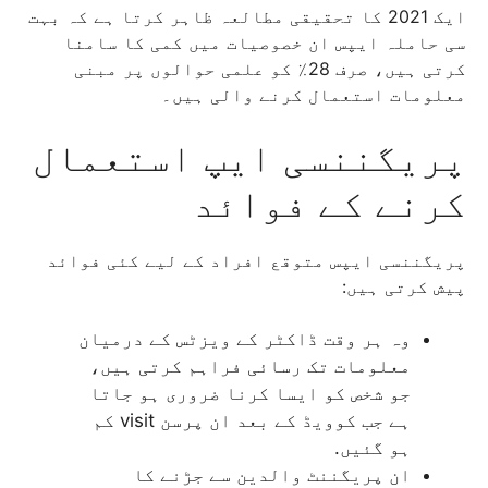
ایک 2021 کا تحقیقی مطالعہ ظاہر کرتا ہے کہ بہت
سی حاملہ ایپس ان خصوصیات میں کمی کا سامنا
کرتی ہیں، صرف 28٪ کو علمی حوالوں پر مبنی
معلومات استعمال کرنے والی ہیں۔
پریگننسی ایپ استعمال
کرنے کے فوائد
پریگننسی ایپس متوقع افراد کے لیے کئی فوائد
پیش کرتی ہیں:
وہ ہر وقت ڈاکٹر کے ویزٹس کے درمیان
معلومات تک رسائی فراہم کرتی ہیں،
جو شخص کو ایسا کرنا ضروری ہو جاتا
ہے جب کوویڈ کے بعد ان پرسن visit کم
ہو گئیں.
ان پریگننٹ والدین سے جڑنے کا