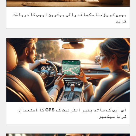
بچوں کو پڑھنا سکھانے والی بہترین ایپس کا دریافت
کریں
اس ایپ کے ساتھ بغیر انٹرنیٹ کے GPS کا استعمال
کرنا سیکھیں