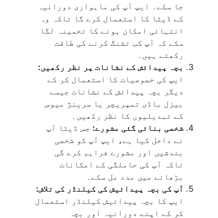
جا سکے۔ ایپ آپ کی ماہواری دورانیہ
کے ڈیٹا کا استعمال کرے گا تاکہ وہ
انتہائی امکان ہونے کا تخمینہ لگا
سکے کہ آپ کب تشنگ کرنے کی طاقت
رکھتے ہیں۔
بچہ پیدائش کے نشانات پر نظر رکھیں:
ایپ کی خصوصیات کا استعمال کر کے
دیگر بچہ پیدائش کے نشانات جیسے
بیزل باڈی تمپریچر یا سرینژ میوس
کے تبدیلیوں کا نظر رکھیں۔
شخصی بنائی گئی مشورے:
جس ڈیٹا آپ
نے داخل کیا ہے، ایپ آپ کو شخصی
بندشیں اور مشورے فراہم کرے گی
تاکہ آپ کی حاملگی کے امکانات
بڑھانے میں مدد مل سکے۔
آپ کی بچہ پیدائیش کی کیلنڈر کی تلاش:
ایپ کا بچہ پیدائیش کیلنڈر استعمال
کر کے اپنے دورانیہ اور بچہ