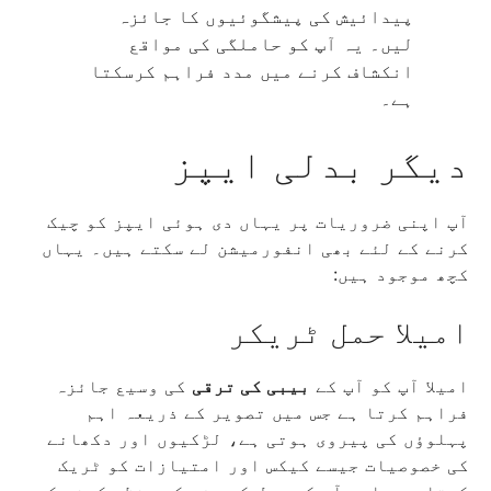
پیدائیش کی پیشگوئیوں کا جائزہ
لیں۔ یہ آپ کو حاملگی کی مواقع
انکشاف کرنے میں مدد فراہم کرسکتا
ہے۔
دیگر بدلی ایپز
آپ اپنی ضروریات پر یہاں دی ہوئی ایپز کو چیک
کرنے کے لئے بھی انفورمیشن لے سکتے ہیں۔ یہاں
کچھ موجود ہیں:
امیلا حمل ٹریکر
امیلا آپ کو آپ کے
بیبی کی ترقی
کی وسیع جائزہ
فراہم کرتا ہے جس میں تصویر کے ذریعہ اہم
پہلوؤں کی پیروی ہوتی ہے، لڑکیوں اور دکھانے
کی خصوصیات جیسے کيکس اور امتیازات کو ٹریک