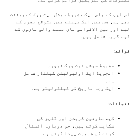
اس ایپ کے پاس ایک مضبوط سوشل نیٹ ورک کمپوننٹ
بھی ہے، جس میں ایک مہینے میں متوقع بچوں کے
لیے اور بین الاقوامی ماں بننے والی ماںوں کے
لیے گروہ شامل ہیں۔
فوائد
:
مضبوط سوشل نیٹ ورک فیچر۔
انچویڈ ایک اولیولیشن کیلنڈر شامل
ہے۔
ایک وجہ تاریخ کی کیلکولیٹر ہے۔
نقصانات
:
کچھ صارفین کریشز اور گلچز کی
شکایت کرتے ہیں، جو دوبارہ انسٹال
کرنے کی ضرورت پیدا کرتی ہے۔