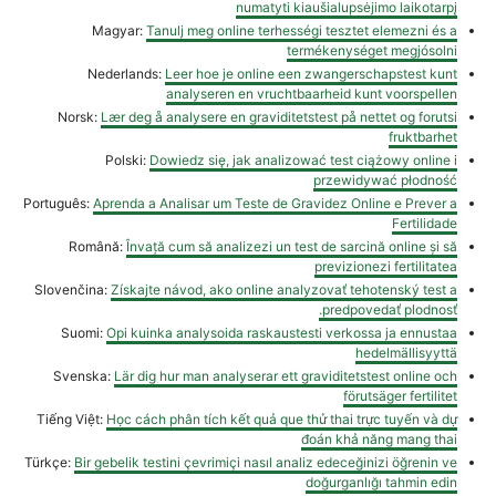
numatyti kiaušialupsėjimo laikotarpį
Magyar:
Tanulj meg online terhességi tesztet elemezni és a
termékenységet megjósolni
Nederlands:
Leer hoe je online een zwangerschapstest kunt
analyseren en vruchtbaarheid kunt voorspellen
Norsk:
Lær deg å analysere en graviditetstest på nettet og forutsi
fruktbarhet
Polski:
Dowiedz się, jak analizować test ciążowy online i
przewidywać płodność
Português:
Aprenda a Analisar um Teste de Gravidez Online e Prever a
Fertilidade
Română:
Învață cum să analizezi un test de sarcină online și să
previzionezi fertilitatea
Slovenčina:
Získajte návod, ako online analyzovať tehotenský test a
predpovedať plodnosť.
Suomi:
Opi kuinka analysoida raskaustesti verkossa ja ennustaa
hedelmällisyyttä
Svenska:
Lär dig hur man analyserar ett graviditetstest online och
förutsäger fertilitet
Tiếng Việt:
Học cách phân tích kết quả que thử thai trực tuyến và dự
đoán khả năng mang thai
Türkçe:
Bir gebelik testini çevrimiçi nasıl analiz edeceğinizi öğrenin ve
doğurganlığı tahmin edin